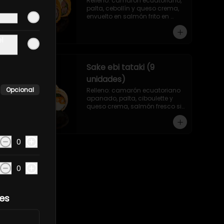
Relleno: camarón ecuatoriano, 
palta, cebollín y queso crema, 
envuelto en salmón frito en 
panko sin arroz.
el
Sake ebi tataki (9
unidades)
Opcional
Relleno: camarón ecuatoriano 
apanado, palta, ciboulette y 
queso crema, salmón fresco sin 
arroz, asado en llamas.
0
0
les