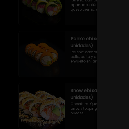
Relleno: camarón ecuatoriano 
apanado, atún, ciboulette y 
queso crema, envuelto en palta 
sin arroz.
Panko ebi serrano (9
unidades)
Relleno: camarón ecuatoriano, 
pollo, palta y queso crema, 
envuelto en jamón serrano frito 
en panko sin arroz.
Snow ebi sake (9
unidades)
Cobertura: Queso crema sin 
arroz y topping de almendras y 
nueces

Relleno: Camarón ecuatoriano, 
salmón, palta y morrón 
tempura.