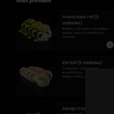
Rolls premium
Acevichado roll (9
unidades)
Relleno: camarón, ciboulette y 
queso crema, cubierto con 
ceviche.
Ebi Roll (9 unidades)
Cobertura: Camarones 
ecuatorianos

Relleno: Palta, pepino y queso 
crema
Mango tropic (9