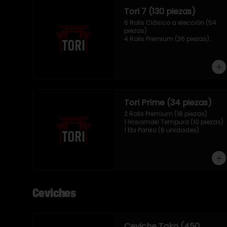
Tori 7 (130 piezas)
6 Rolls Clásico a elección (54 
piezas)

4 Rolls Premium (36 piezas)

2 Hosomaki Tempura (20 
piezas)

1 Ebi Panko (10 unidades)

1 Mix Nigiri (10 unidades)
Tori Prime (34 piezas)
2 Rolls Premium (18 piezas)

1 Hosomaki Tempura (10 piezas)

1 Ebi Panko (6 unidades)
Ceviches
Ceviche Tako (450