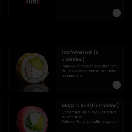
9 piezas
California roll (9
unidades)
Relleno: camarón ecuatoriano, 
palta y queso crema, envuelto 
en sésamo.

.
Maguro Roll (9 unidades)
Cobertura: Atún rojo y semillas 
de sésamo

Relleno: Palta, cebollín y queso 
crema.