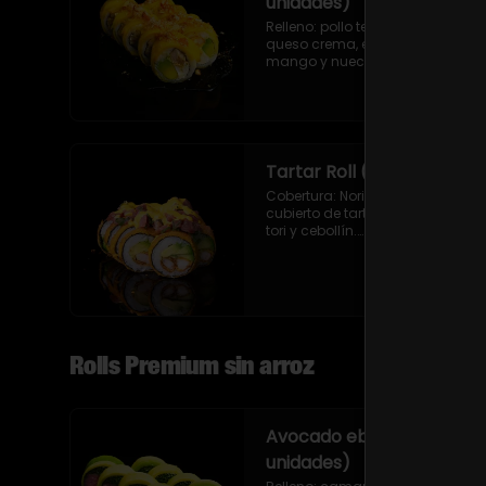
unidades)
Relleno: pollo teriyaki, palta y 
queso crema, envuelto en 
mango y nueces con salsa de 
maracuyá.
Tartar Roll (9 unidades)
Cobertura: Nori frito en panko 
cubierto de tartar de atún, salsa 
tori y cebollín.

Relleno: Camarón apanado y 
palta.
Rolls Premium sin arroz
Avocado ebi maguro (9
unidades)