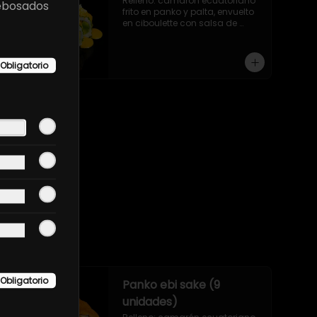
Relleno: camarón ecuatoriano 
rebosados
frito en panko y palta, envuelto 
en ciboulette con salsa de 
camarón y queso parmesano.
Obligatorio
Obligatorio
Panko ebi sake (9
unidades)