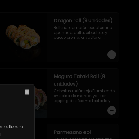
Dragon roll (9 unidades)
Relleno: camarón ecuatoriano 
apanado, palta, ciboulette y 
queso crema, envuelto en 
salmón asado a las llamas.
Maguro Tataki Roll (9
unidades)
Cobertura: Atún rojo Flambeado 
en salsa de maracuya, con 
Close
topping de sésamo tostado y 
relleno: Camarón ecuatoriano 
apanado, palta, morron y 
queso crema
i rellenos
Parmesano ebi
a