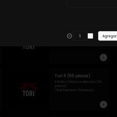
Tori 2 (33 piezas)
2 Roll Clásico a elección (18 
Agregar
piezas)

1 Hosomaki Tempura (10 piezas)

1 Mix Gyozas (5 unidades)
Tori 5 (65 piezas)
4 Rolls Clásico a elección (36 
piezas)

1 Roll Premium (9 piezas)

1 Hosomaki Tempura (10 piezas)

1 sake Panko (5 unidades)

1 Mix Gyozas (5 unidades)