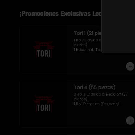
¡Promociones Exclusivas Local!
Tori 1 (21 piezas)
1 Roll Clásico a elección (9 
piezas)

1 Hosomaki Tempura (10 piezas)

1 Mix Nigiris (2 unidades)
Tori 4 (55 piezas)
3 Rolls Clásico a elección (27 
piezas)

1 Roll Premium (9 piezas)

1 Hosomaki Tempura (10 piezas)

1 Tori Panko (4 unidades)

1 Mix Gyozas (5 unidades)