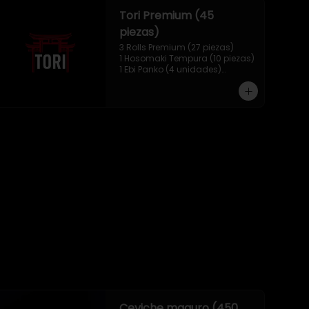
Tori Premium (45
piezas)
3 Rolls Premium (27 piezas)

1 Hosomaki Tempura (10 piezas)

1 Ebi Panko (4 unidades)

1 Mix Nigiri (4 unidades)
Ceviche maguro (450