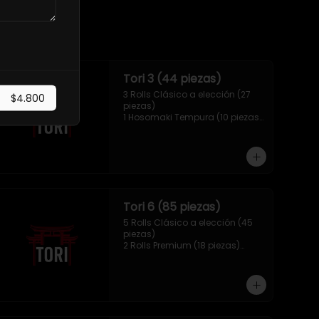
Tori 3 (44 piezas)
3 Rolls Clásico a elección (27 
$4.800
piezas)

1 Hosomaki Tempura (10 piezas)

1 Mix Gyozas (5 unidades)

1 Mix Nigiri (2 unidades)
Tori 6 (85 piezas)
5 Rolls Clásico a elección (45 
piezas)

2 Rolls Premium (18 piezas)

1 Hosomaki Tempura (10 piezas)

1 Ebi Panko (6 unidades)

1 Mix Nigiri (6 unidades)