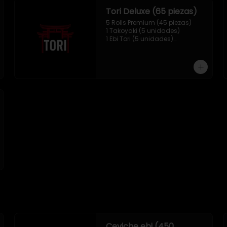
Tori Deluxe (65 piezas)
5 Rolls Premium (45 piezas)

1 Takoyaki (5 unidades)

1 Ebi Tori (5 unidades)

1 Mix Nigiri (10 unidades)
Ceviche ebi (450