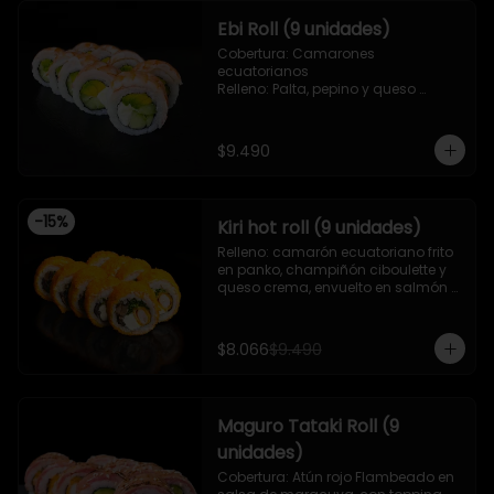
Ebi Roll (9 unidades)
Cobertura: Camarones 
ecuatorianos

Relleno: Palta, pepino y queso 
crema
$9.490
-
15
%
Kiri hot roll (9 unidades)
Relleno: camarón ecuatoriano frito 
en panko, champiñón ciboulette y 
queso crema, envuelto en salmón 
frito en panko.
$8.066
$9.490
Maguro Tataki Roll (9
unidades)
Cobertura: Atún rojo Flambeado en 