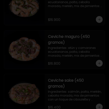
ecuatorianos, palta, cebolla 
morada, merkén, mix de pimientos 
con un toque de ciboulette y 
cilantro.
$16.900
Ceviche maguro (450
gramos)
Ingredientes: atún y camarones 
ecuatorianos, palta, cebolla 
morada, merkén, mix de pimientos 
con un toque de ciboulette y 
$16.800
cilantro.
Ceviche sake (450
gramos)
Ingredientes: salmón, palta, merkén, 
cebolla morada, mix de pimientos 
con un toque de ciboulette y 
cilantro.
$16.400