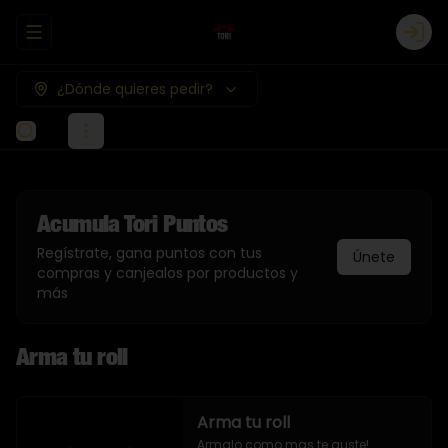
Abrir menu de navegación
Logi
¿Dónde quieres pedir?
Acumula
Tori Puntos
Regístrate, gana puntos con tus
Únete
compras y canjealos por productos y
más
Arma tu roll
Arma tu roll
Armalo como mas te guste!
