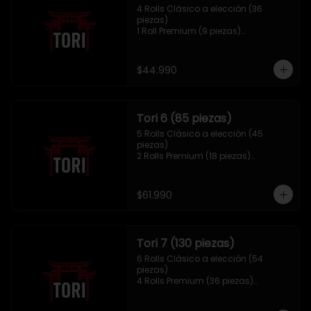
4 Rolls Clásico a elección (36 
piezas)

1 Roll Premium (9 piezas)

1 Hosomaki Tempura (10 piezas)

1 sake Panko (5 unidades)

1 Mix Gyozas (5 unidades)
$44.990
Tori 6 (85 piezas)
5 Rolls Clásico a elección (45 
piezas)

2 Rolls Premium (18 piezas)

1 Hosomaki Tempura (10 piezas)

1 Ebi Panko (6 unidades)

1 Mix Nigiri (6 unidades)
$61.990
Tori 7 (130 piezas)
6 Rolls Clásico a elección (54 
piezas)

4 Rolls Premium (36 piezas)

2 Hosomaki Tempura (20 piezas)

1 Ebi Panko (10 unidades)
