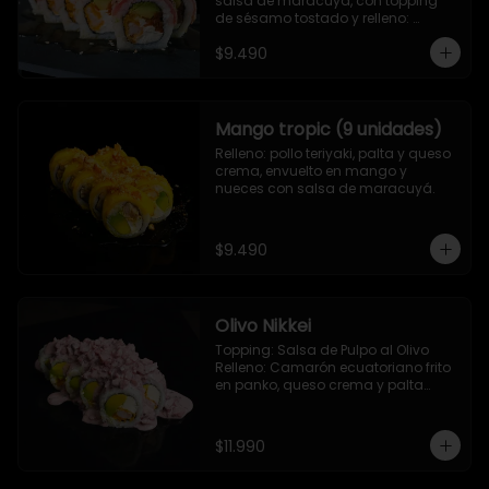
salsa de maracuya, con topping 
de sésamo tostado y relleno: 
Camarón ecuatoriano apanado, 
$9.490
palta, morron y queso crema
Mango tropic (9 unidades)
Relleno: pollo teriyaki, palta y queso 
crema, envuelto en mango y 
nueces con salsa de maracuyá.
$9.490
Olivo Nikkei
Topping: Salsa de Pulpo al Olivo

Relleno: Camarón ecuatoriano frito 
en panko, queso crema y palta

9 Piezas
$11.990