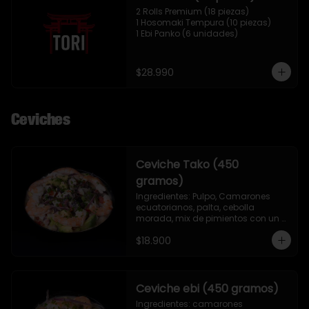
2 Rolls Premium (18 piezas)

1 Hosomaki Tempura (10 piezas)

1 Ebi Panko (6 unidades)
$28.990
Ceviches
Ceviche Tako (450
gramos)
Ingredientes: Pulpo, Camarones 
ecuatorianos, palta, cebolla 
morada, mix de pimientos con un 
toque de ciboulette, merkén, cilantro 
$18.900
y leche de tigre.
Ceviche ebi (450 gramos)
Ingredientes: camarones 