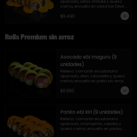
apanado, setas shiitake y queso 
crema, envuelto en salsa tori (leve 
toque de mostaza) y nueces.
$9.490
Rolls Premium sin arroz
Avocado ebi maguro (9
unidades)
Relleno: camarón ecuatoriano 
apanado, atún, ciboulette y queso 
crema, envuelto en palta sin arroz.
$11.990
Panko ebi kiri (9 unidades)
Relleno: camarón ecuatoriano 
apanado, champiñón, cebolla y 
queso crema, envuelto en panko, 
sin arroz.