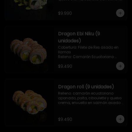
$9.990
Dragon Ebi Niku (9
unidades)
Cobertura: Filete de Res asado en 
llamas

Relleno: Camarón Ecuatoriano 
rebosado en Tempura, palta, 
$9.490
cebollín y queso crema.
Dragon roll (9 unidades)
Relleno: camarón ecuatoriano 
apanado, palta, ciboulette y queso 
crema, envuelto en salmón asado 
a las llamas.
$9.490