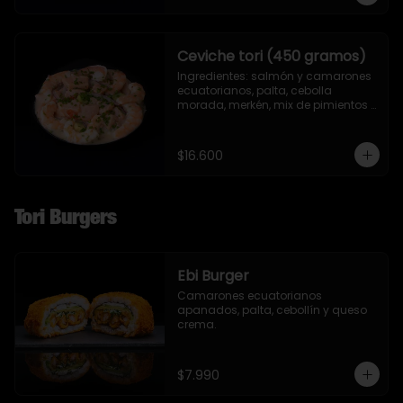
Ceviche tori (450 gramos)
Ingredientes: salmón y camarones 
ecuatorianos, palta, cebolla 
morada, merkén, mix de pimientos 
con un toque de ciboulette y 
cilantro.
$16.600
Tori Burgers
Ebi Burger
Camarones ecuatorianos 
apanados, palta, cebollín y queso 
crema.
$7.990