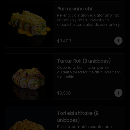
Parmesano ebi
Relleno: camarón ecuatoriano frito 
en panko y palta, envuelto en 
ciboulette con salsa de camarón y 
queso parmesano.
$9.490
Tartar Roll (9 unidades)
Cobertura: Nori frito en panko 
cubierto de tartar de atún, salsa tori 
y cebollín.

Relleno: Camarón apanado y 
palta.
$9.990
Tori ebi shiitake (9
unidades)
Relleno: camarón ecuatoriano 