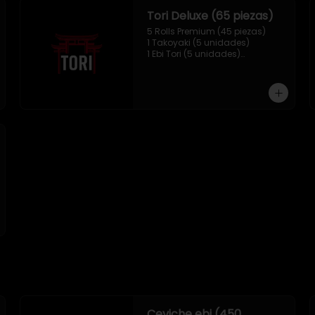
Tori Deluxe (65 piezas)
5 Rolls Premium (45 piezas)

1 Takoyaki (5 unidades)

1 Ebi Tori (5 unidades)

1 Mix Nigiri (10 unidades)
Ceviche ebi (450