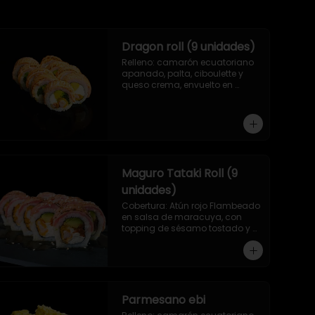
Dragon roll (9 unidades)
Relleno: camarón ecuatoriano 
apanado, palta, ciboulette y 
queso crema, envuelto en 
salmón asado a las llamas.
Maguro Tataki Roll (9
unidades)
Cobertura: Atún rojo Flambeado 
en salsa de maracuya, con 
topping de sésamo tostado y 
relleno: Camarón ecuatoriano 
apanado, palta, morron y 
queso crema
Parmesano ebi