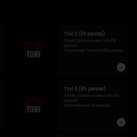
Tori 2 (33 piezas)
2 Roll Clásico a elección (18 
piezas)

1 Hosomaki Tempura (10 piezas)

1 Mix Gyozas (5 unidades)
Tori 5 (65 piezas)
4 Rolls Clásico a elección (36 
piezas)

1 Roll Premium (9 piezas)

1 Hosomaki Tempura (10 piezas)

1 sake Panko (5 unidades)

1 Mix Gyozas (5 unidades)