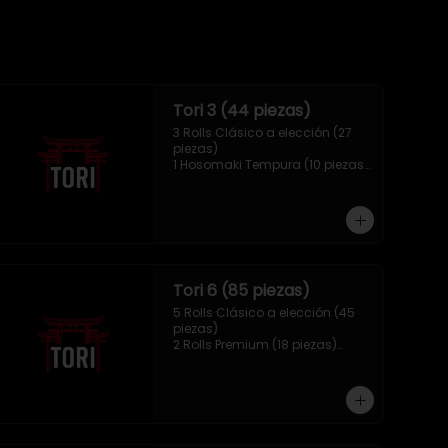
Tori 3 (44 piezas)
3 Rolls Clásico a elección (27 
piezas)

1 Hosomaki Tempura (10 piezas)

1 Mix Gyozas (5 unidades)

1 Mix Nigiri (2 unidades)
Tori 6 (85 piezas)
5 Rolls Clásico a elección (45 
piezas)

2 Rolls Premium (18 piezas)

1 Hosomaki Tempura (10 piezas)

1 Ebi Panko (6 unidades)

1 Mix Nigiri (6 unidades)