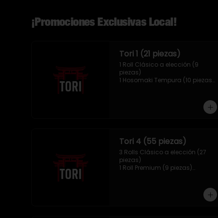
¡Promociones Exclusivas Local!
Tori 1 (21 piezas)
1 Roll Clásico a elección (9 
piezas)

1 Hosomaki Tempura (10 piezas)

1 Mix Nigiris (2 unidades)
Tori 4 (55 piezas)
3 Rolls Clásico a elección (27 
piezas)

1 Roll Premium (9 piezas)

1 Hosomaki Tempura (10 piezas)

1 Tori Panko (4 unidades)

1 Mix Gyozas (5 unidades)