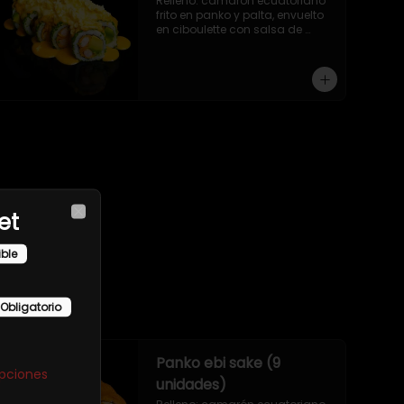
Relleno: camarón ecuatoriano 
frito en panko y palta, envuelto 
en ciboulette con salsa de 
camarón y queso parmesano.
et
Close
ible
Obligatorio
Panko ebi sake (9
opciones
unidades)