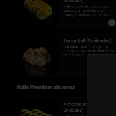
unidades)
Relleno: pollo teriyaki, palta y 
queso crema, envuelto en 
mango y nueces con salsa de 
maracuyá.
Tartar Roll (9 unidades)
Cobertura: Nori frito en panko 
cubierto de tartar de atún, salsa 
tori y cebollín.

Relleno: Camarón apanado y 
palta.
Rolls Premium sin arroz
Avocado ebi maguro (9
unidades)