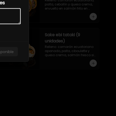
Relleno: camarón ecuatoriano, 
les
palta, cebollín y queso crema, 
envuelto en salmón frito en 
panko sin arroz.
Sake ebi tataki (9
unidades)
Relleno: camarón ecuatoriano 
apanado, palta, ciboulette y 
sponible
queso crema, salmón fresco sin 
arroz, asado en llamas.