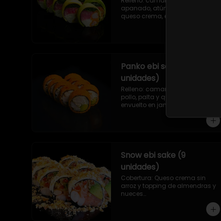
Relleno: camarón ecuatoriano 
apanado, atún, ciboulette y 
queso crema, envuelto en palta 
sin arroz.
Panko ebi serrano (9
unidades)
Relleno: camarón ecuatoriano, 
pollo, palta y queso crema, 
envuelto en jamón serrano frito 
en panko sin arroz.
Snow ebi sake (9
unidades)
Cobertura: Queso crema sin 
arroz y topping de almendras y 
nueces

Relleno: Camarón ecuatoriano, 
salmón, palta y morrón 
tempura.