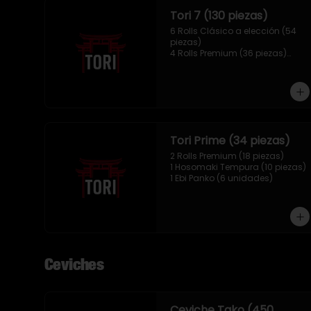
Tori 7 (130 piezas)
6 Rolls Clásico a elección (54 
piezas)

4 Rolls Premium (36 piezas)

2 Hosomaki Tempura (20 
piezas)

1 Ebi Panko (10 unidades)

1 Mix Nigiri (10 unidades)
Tori Prime (34 piezas)
2 Rolls Premium (18 piezas)

1 Hosomaki Tempura (10 piezas)

1 Ebi Panko (6 unidades)
Ceviches
Ceviche Tako (450