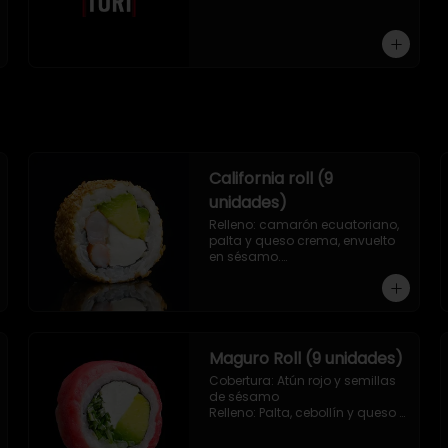
9 piezas
California roll (9
unidades)
Relleno: camarón ecuatoriano, 
palta y queso crema, envuelto 
en sésamo.

.
Maguro Roll (9 unidades)
Cobertura: Atún rojo y semillas 
de sésamo

Relleno: Palta, cebollín y queso 
crema.