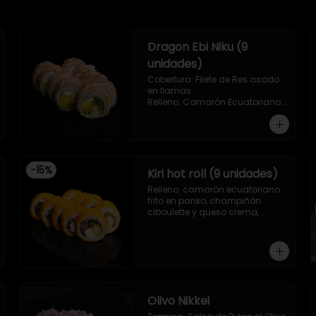
Dragon Ebi Niku (9
unidades)
Cobertura: Filete de Res asado 
en llamas

Relleno: Camarón Ecuatoriano 
rebosado en Tempura, palta, 
cebollín y queso crema.
-
15
%
Kiri hot roll (9 unidades)
Relleno: camarón ecuatoriano 
frito en panko, champiñón 
ciboulette y queso crema, 
envuelto en salmón frito en 
panko.
Olivo Nikkei