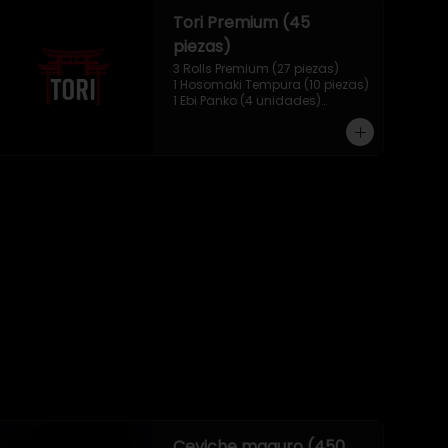
Tori Premium (45
piezas)
3 Rolls Premium (27 piezas)

1 Hosomaki Tempura (10 piezas)

1 Ebi Panko (4 unidades)

1 Mix Nigiri (4 unidades)
Ceviche maguro (450