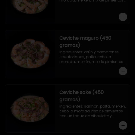
morada, merkén, mix de pimientos 
con un toque de ciboulette y 
cilantro.
Ceviche maguro (450
gramos)
Ingredientes: atún y camarones 
ecuatorianos, palta, cebolla 
morada, merkén, mix de pimientos 
con un toque de ciboulette y 
cilantro.
Ceviche sake (450
gramos)
Ingredientes: salmón, palta, merkén, 
cebolla morada, mix de pimientos 
con un toque de ciboulette y 
cilantro.