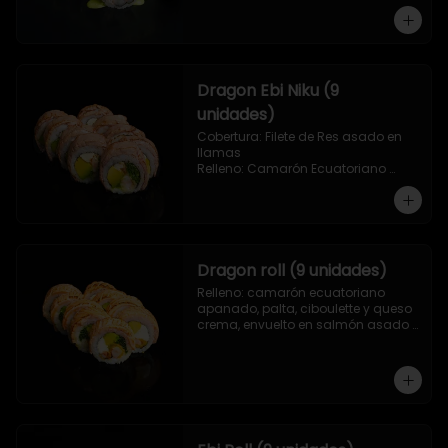
Dragon Ebi Niku (9
unidades)
Cobertura: Filete de Res asado en 
llamas

Relleno: Camarón Ecuatoriano 
rebosado en Tempura, palta, 
cebollín y queso crema.
Dragon roll (9 unidades)
Relleno: camarón ecuatoriano 
apanado, palta, ciboulette y queso 
crema, envuelto en salmón asado 
a las llamas.