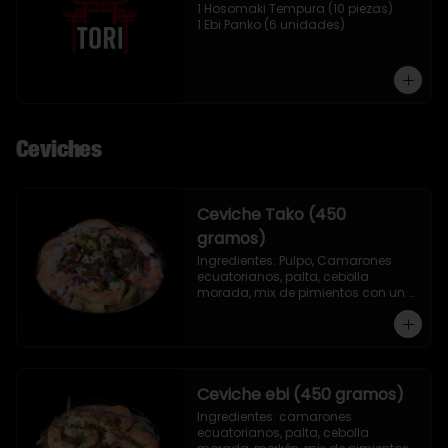
1 Hosomaki Tempura (10 piezas)

1 Ebi Panko (6 unidades)
Ceviches
Ceviche Tako (450
gramos)
Ingredientes: Pulpo, Camarones 
ecuatorianos, palta, cebolla 
morada, mix de pimientos con un 
toque de ciboulette, merkén, cilantro 
y leche de tigre.
Ceviche ebi (450 gramos)
Ingredientes: camarones 
ecuatorianos, palta, cebolla 