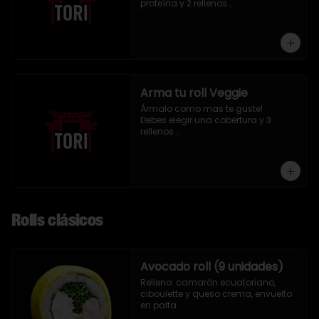
proteína y 2 rellenos.

9 piezas
Arma tu roll Veggie
Ármalo como mas te guste!

Debes elegir una cobertura y 3 
rellenos.

9 piezas
Rolls clásicos
Avocado roll (9 unidades)
Relleno: camarón ecuatoriano, 
ciboulette y queso crema, envuelto 
en palta.