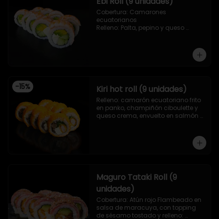
Ebi Roll (9 unidades)
Cobertura: Camarones 
ecuatorianos

Relleno: Palta, pepino y queso 
crema
-
15
%
Kiri hot roll (9 unidades)
Relleno: camarón ecuatoriano frito 
en panko, champiñón ciboulette y 
queso crema, envuelto en salmón 
frito en panko.
Maguro Tataki Roll (9
unidades)
Cobertura: Atún rojo Flambeado en 
salsa de maracuya, con topping 
de sésamo tostado y relleno: 