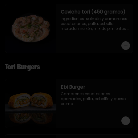
Ceviche tori (450 gramos)
Ingredientes: salmón y camarones 
ecuatorianos, palta, cebolla 
morada, merkén, mix de pimientos 
con un toque de ciboulette y 
cilantro.
Tori Burgers
Ebi Burger
Camarones ecuatorianos 
apanados, palta, cebollín y queso 
crema.