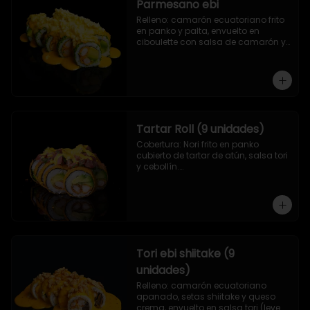
Parmesano ebi
Relleno: camarón ecuatoriano frito 
en panko y palta, envuelto en 
ciboulette con salsa de camarón y 
queso parmesano.
Tartar Roll (9 unidades)
Cobertura: Nori frito en panko 
cubierto de tartar de atún, salsa tori 
y cebollín.

Relleno: Camarón apanado y 
palta.
Tori ebi shiitake (9
unidades)
Relleno: camarón ecuatoriano 
apanado, setas shiitake y queso 
crema, envuelto en salsa tori (leve 