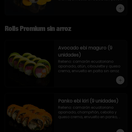
toque de mostaza) y nueces.
Rolls Premium sin arroz
Avocado ebi maguro (9
unidades)
Relleno: camarón ecuatoriano 
apanado, atún, ciboulette y queso 
crema, envuelto en palta sin arroz.
Panko ebi kiri (9 unidades)
Relleno: camarón ecuatoriano 
apanado, champiñón, cebolla y 
queso crema, envuelto en panko, 
sin arroz.