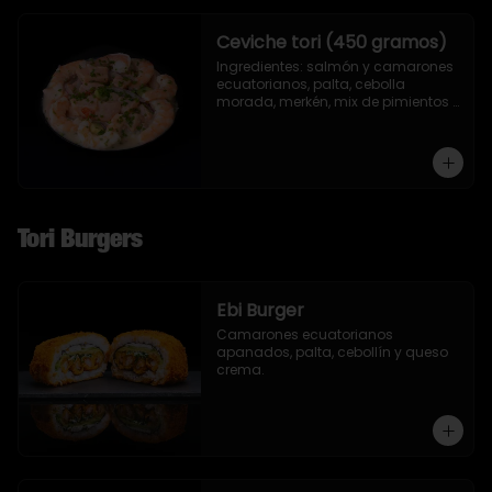
Ceviche tori (450 gramos)
Ingredientes: salmón y camarones 
ecuatorianos, palta, cebolla 
morada, merkén, mix de pimientos 
con un toque de ciboulette y 
cilantro.
Tori Burgers
Ebi Burger
Camarones ecuatorianos 
apanados, palta, cebollín y queso 
crema.