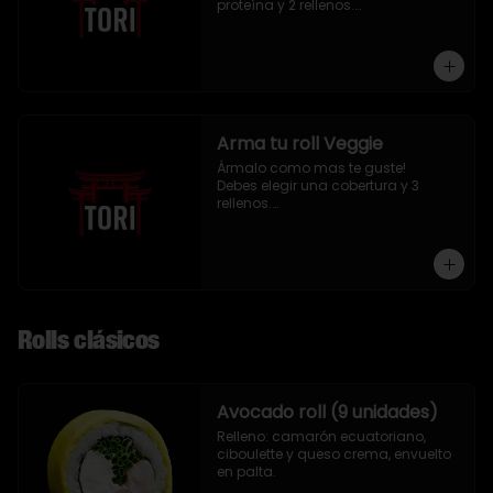
proteína y 2 rellenos.

9 piezas
Arma tu roll Veggie
Ármalo como mas te guste!

Debes elegir una cobertura y 3 
rellenos.

9 piezas
Rolls clásicos
Avocado roll (9 unidades)
Relleno: camarón ecuatoriano, 
ciboulette y queso crema, envuelto 
en palta.