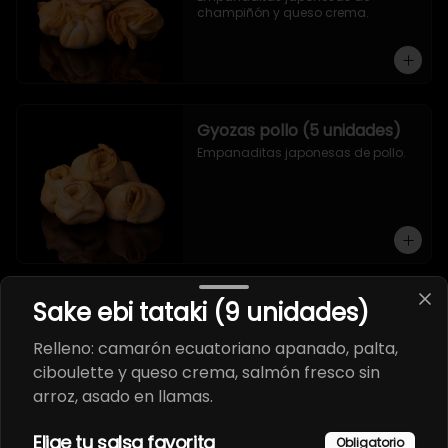
champiñón y queso crema.
Gyozas pollo (5 unidades)
Empanaditas japonesas de pollo.
Sake ebi tataki (9 unidades)
Gyozas salmón (5
unidades)
Relleno: camarón ecuatoriano apanado, palta,
Empanaditas japonesas de 
ciboulette y queso crema, salmón fresco sin
salmón y queso crema.
arroz, asado en llamas.
Elige tu salsa favorita
Obligatorio