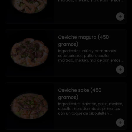
morada, merkén, mix de pimientos 
con un toque de ciboulette y 
cilantro.
Ceviche maguro (450
gramos)
Ingredientes: atún y camarones 
ecuatorianos, palta, cebolla 
morada, merkén, mix de pimientos 
con un toque de ciboulette y 
cilantro.
Ceviche sake (450
gramos)
Ingredientes: salmón, palta, merkén, 
cebolla morada, mix de pimientos 
con un toque de ciboulette y 
cilantro.