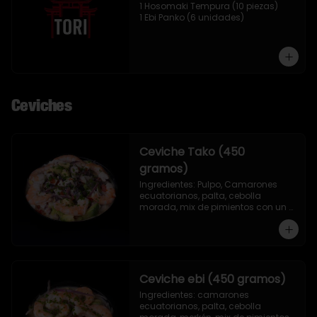
1 Hosomaki Tempura (10 piezas)

1 Ebi Panko (6 unidades)
Ceviches
Ceviche Tako (450
gramos)
Ingredientes: Pulpo, Camarones 
ecuatorianos, palta, cebolla 
morada, mix de pimientos con un 
toque de ciboulette, merkén, cilantro 
y leche de tigre.
Ceviche ebi (450 gramos)
Ingredientes: camarones 
ecuatorianos, palta, cebolla 