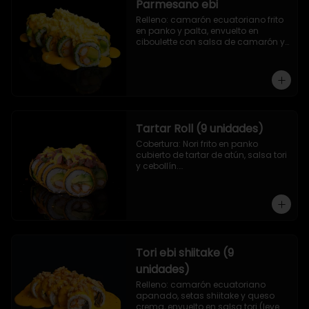
Parmesano ebi
Relleno: camarón ecuatoriano frito 
en panko y palta, envuelto en 
ciboulette con salsa de camarón y 
queso parmesano.
Tartar Roll (9 unidades)
Cobertura: Nori frito en panko 
cubierto de tartar de atún, salsa tori 
y cebollín.

Relleno: Camarón apanado y 
palta.
Tori ebi shiitake (9
unidades)
Relleno: camarón ecuatoriano 
apanado, setas shiitake y queso 
crema, envuelto en salsa tori (leve 