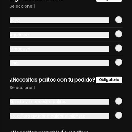
Seleccione 1
Gyozas veganas (5
unidades)
Soya
Empanaditas japonesas de 
verduras.
Agridulce
Maracuyá
Thai
Sashimi
¿Necesitas palitos con tu pedido?
Obligatorio
Sashimi atún (8 unidades)
Seleccione 1
Cortes de filete de atún fresco.
Si, esta vez necesito palitos
No, quiero ayudar a cuidar el planeta