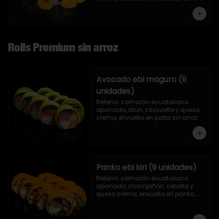
toque de mostaza) y nueces.
Rolls Premium sin arroz
Avocado ebi maguro (9
unidades)
Relleno: camarón ecuatoriano 
apanado, atún, ciboulette y queso 
crema, envuelto en palta sin arroz.
Panko ebi kiri (9 unidades)
Relleno: camarón ecuatoriano 
apanado, champiñón, cebolla y 
queso crema, envuelto en panko, 
sin arroz.