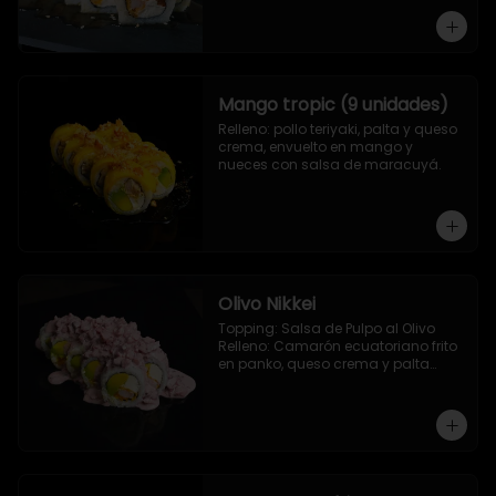
Camarón ecuatoriano apanado, 
palta, morron y queso crema
Mango tropic (9 unidades)
Relleno: pollo teriyaki, palta y queso 
crema, envuelto en mango y 
nueces con salsa de maracuyá.
Olivo Nikkei
Topping: Salsa de Pulpo al Olivo

Relleno: Camarón ecuatoriano frito 
en panko, queso crema y palta

9 Piezas