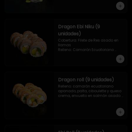
Dragon Ebi Niku (9
unidades)
Cobertura: Filete de Res asado en 
llamas

Relleno: Camarón Ecuatoriano 
rebosado en Tempura, palta, 
cebollín y queso crema.
Dragon roll (9 unidades)
Relleno: camarón ecuatoriano 
apanado, palta, ciboulette y queso 
crema, envuelto en salmón asado 
a las llamas.