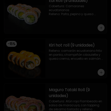
Ebi Roll (9 unidades)
Cobertura: Camarones 
ecuatorianos

Relleno: Palta, pepino y queso 
crema
-
15
%
Kiri hot roll (9 unidades)
Relleno: camarón ecuatoriano frito 
en panko, champiñón ciboulette y 
queso crema, envuelto en salmón 
frito en panko.
Maguro Tataki Roll (9
unidades)
Cobertura: Atún rojo Flambeado en 
salsa de maracuya, con topping 
de sésamo tostado y relleno: 