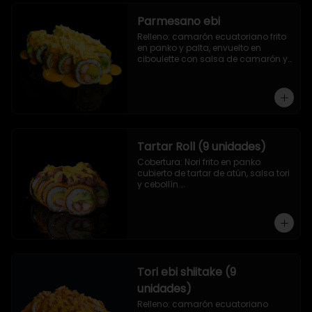
Parmesano ebi
Relleno: camarón ecuatoriano frito 
en panko y palta, envuelto en 
ciboulette con salsa de camarón y 
queso parmesano.
Tartar Roll (9 unidades)
Cobertura: Nori frito en panko 
cubierto de tartar de atún, salsa tori 
y cebollín.

Relleno: Camarón apanado y 
palta.
Tori ebi shiitake (9
unidades)
Relleno: camarón ecuatoriano 