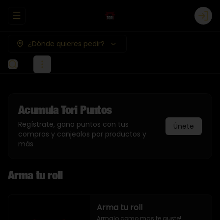
Abrir menu de navegación
Logi
¿Dónde quieres pedir?
Acumula
Tori Puntos
Regístrate, gana puntos con tus
Únete
compras y canjealos por productos y
más
Arma tu roll
Arma tu roll
Armalo como mas te guste!
