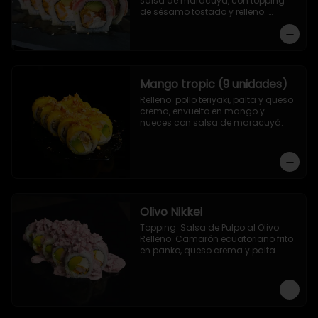
salsa de maracuya, con topping 
de sésamo tostado y relleno: 
Camarón ecuatoriano apanado, 
palta, morron y queso crema
Mango tropic (9 unidades)
Relleno: pollo teriyaki, palta y queso 
crema, envuelto en mango y 
nueces con salsa de maracuyá.
Olivo Nikkei
Topping: Salsa de Pulpo al Olivo

Relleno: Camarón ecuatoriano frito 
en panko, queso crema y palta

9 Piezas