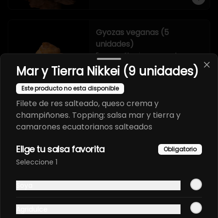
Gyozas veganas (5
unidades)
Empanaditas japonesas de 
verduras.
Mar y Tierra Nikkei (9 unidades)
Este producto no esta disponible
Filete de res salteado, queso crema y
champiñones. Topping: salsa mar y tierra y
Sashimi
camarones ecuatorianos salteados
Elige tu salsa favorita
Obligatorio
Sashimi atún (8 unidades)
Seleccione 1
Cortes de filete de atún fresco.
Soya
Agridulce