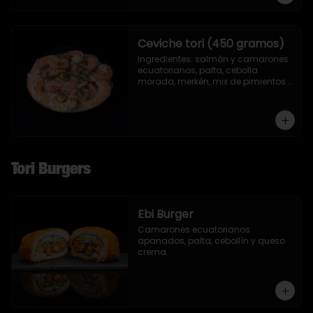
Ceviche tori (450 gramos)
Ingredientes: salmón y camarones 
ecuatorianos, palta, cebolla 
morada, merkén, mix de pimientos 
con un toque de ciboulette y 
cilantro.
Tori Burgers
Ebi Burger
Camarones ecuatorianos 
apanados, palta, cebollín y queso 
crema.