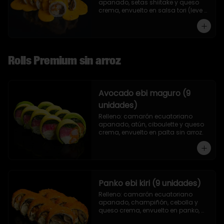
apanado, setas shiitake y queso 
crema, envuelto en salsa tori (leve 
toque de mostaza) y nueces.
Rolls Premium sin arroz
Avocado ebi maguro (9
unidades)
Relleno: camarón ecuatoriano 
apanado, atún, ciboulette y queso 
crema, envuelto en palta sin arroz.
Panko ebi kiri (9 unidades)
Relleno: camarón ecuatoriano 
apanado, champiñón, cebolla y 
queso crema, envuelto en panko, 
sin arroz.