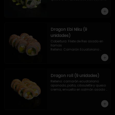
Dragon Ebi Niku (9
unidades)
Cobertura: Filete de Res asado en 
llamas

Relleno: Camarón Ecuatoriano 
rebosado en Tempura, palta, 
cebollín y queso crema.
Dragon roll (9 unidades)
Relleno: camarón ecuatoriano 
apanado, palta, ciboulette y queso 
crema, envuelto en salmón asado 
a las llamas.