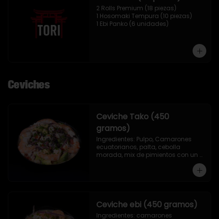
2 Rolls Premium (18 piezas)

1 Hosomaki Tempura (10 piezas)

1 Ebi Panko (6 unidades)
Ceviches
Ceviche Tako (450
gramos)
Ingredientes: Pulpo, Camarones 
ecuatorianos, palta, cebolla 
morada, mix de pimientos con un 
toque de ciboulette, merkén, cilantro 
y leche de tigre.
Ceviche ebi (450 gramos)
Ingredientes: camarones 