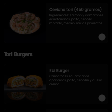
Ceviche tori (450 gramos)
Ingredientes: salmón y camarones 
ecuatorianos, palta, cebolla 
morada, merkén, mix de pimientos 
con un toque de ciboulette y 
cilantro.
Tori Burgers
Ebi Burger
Camarones ecuatorianos 
apanados, palta, cebollín y queso 
crema.