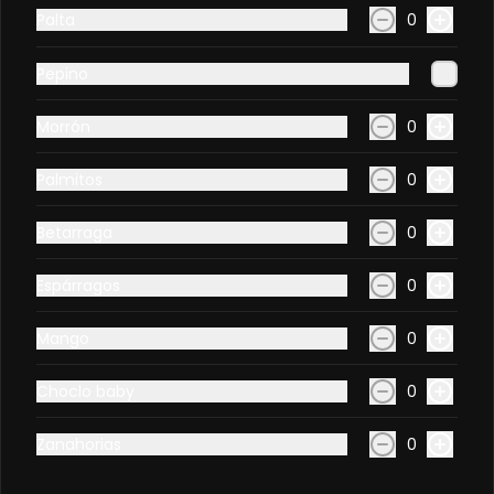
Palta
0
Gyozas veganas (5
unidades)
Pepino
Empanaditas japonesas de 
verduras.
Morrón
0
Palmitos
0
Betarraga
0
Sashimi
Espárragos
0
Sashimi atún (8 unidades)
Mango
0
Cortes de filete de atún fresco.
Choclo baby
0
Zanahorias
0