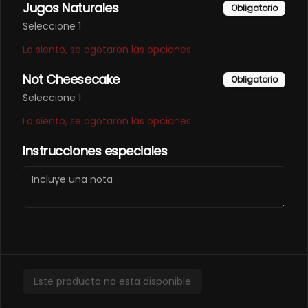
Jugos Naturales
Obligatorio
Sashimi mixto (8 unidades)
Seleccione 1
Cortes de filete de salmón y atún 
frescos.
Lo siento, se agotaron las opciones
Not Cheesecake
Obligatorio
Seleccione 1
Lo siento, se agotaron las opciones
Sashimi salmón (8
Instrucciones especiales
unidades)
Cortes de filete de salmón fresco.
Takoyaki
Este producto no esta disponible
Takoyaki (7 unidades)