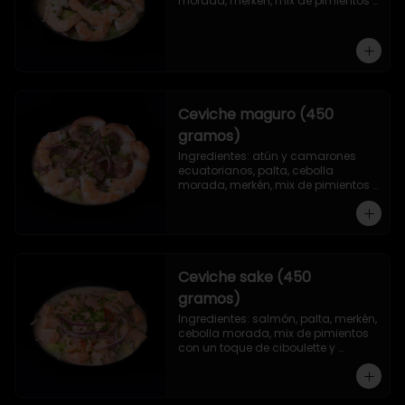
morada, merkén, mix de pimientos 
con un toque de ciboulette y 
cilantro.
Ceviche maguro (450
gramos)
Ingredientes: atún y camarones 
ecuatorianos, palta, cebolla 
morada, merkén, mix de pimientos 
con un toque de ciboulette y 
cilantro.
Ceviche sake (450
gramos)
Ingredientes: salmón, palta, merkén, 
cebolla morada, mix de pimientos 
con un toque de ciboulette y 
cilantro.