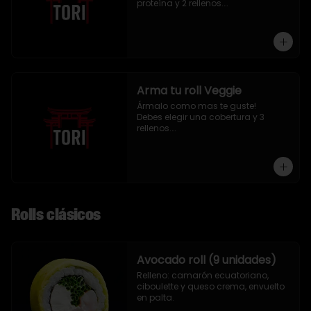
proteína y 2 rellenos.

9 piezas
Arma tu roll Veggie
Ármalo como mas te guste!

Debes elegir una cobertura y 3 
rellenos.

9 piezas
Rolls clásicos
Avocado roll (9 unidades)
Relleno: camarón ecuatoriano, 
ciboulette y queso crema, envuelto 
en palta.