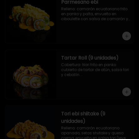
Parmesano ebi
Relleno: camarón ecuatoriano frito 
en panko y palta, envuelto en 
ciboulette con salsa de camarón y 
queso parmesano.
Tartar Roll (9 unidades)
Cobertura: Nori frito en panko 
cubierto de tartar de atún, salsa tori 
y cebollín.

Relleno: Camarón apanado y 
palta.
Tori ebi shiitake (9
unidades)
Relleno: camarón ecuatoriano 
apanado, setas shiitake y queso 
crema, envuelto en salsa tori (leve 