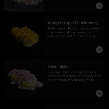
Camarón ecuatoriano apanado, 
palta, morron y queso crema
Mango tropic (9 unidades)
Relleno: pollo teriyaki, palta y queso 
crema, envuelto en mango y 
nueces con salsa de maracuyá.
Olivo Nikkei
Topping: Salsa de Pulpo al Olivo

Relleno: Camarón ecuatoriano frito 
en panko, queso crema y palta

9 Piezas