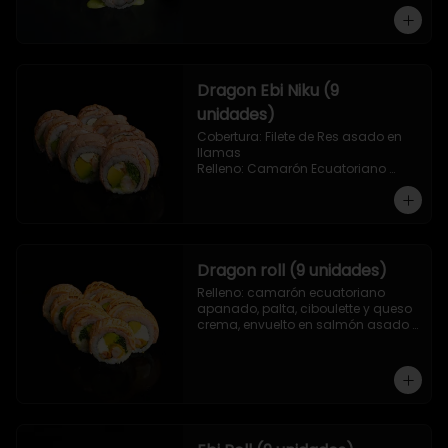
Dragon Ebi Niku (9
unidades)
Cobertura: Filete de Res asado en 
llamas

Relleno: Camarón Ecuatoriano 
rebosado en Tempura, palta, 
cebollín y queso crema.
Dragon roll (9 unidades)
Relleno: camarón ecuatoriano 
apanado, palta, ciboulette y queso 
crema, envuelto en salmón asado 
a las llamas.