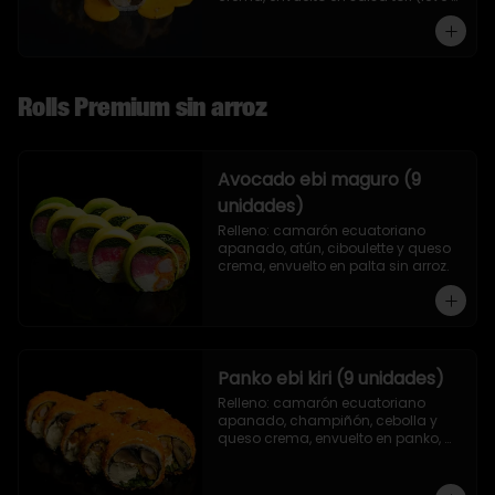
toque de mostaza) y nueces.
Rolls Premium sin arroz
Avocado ebi maguro (9
unidades)
Relleno: camarón ecuatoriano 
apanado, atún, ciboulette y queso 
crema, envuelto en palta sin arroz.
Panko ebi kiri (9 unidades)
Relleno: camarón ecuatoriano 
apanado, champiñón, cebolla y 
queso crema, envuelto en panko, 
sin arroz.