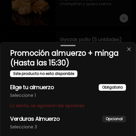
champiñón y queso crema.
Gyozas pollo (5 unidades)
Empanaditas japonesas de pollo.
Promoción almuerzo + minga
(Hasta las 15:30)
Este producto no esta disponible
Elige tu almuerzo
Obligatorio
Gyozas salmón (5
Seleccione 1
unidades)
Lo siento, se agotaron las opciones
Empanaditas japonesas de 
salmón y queso crema.
Verduras Almuerzo
Opcional
Seleccione 3