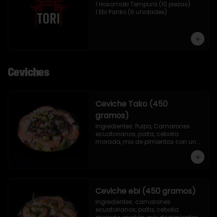
1 Hosomaki Tempura (10 piezas)

1 Ebi Panko (6 unidades)
Ceviches
Ceviche Tako (450
gramos)
Ingredientes: Pulpo, Camarones 
ecuatorianos, palta, cebolla 
morada, mix de pimientos con un 
toque de ciboulette, merkén, cilantro 
y leche de tigre.
Ceviche ebi (450 gramos)
Ingredientes: camarones 
ecuatorianos, palta, cebolla 