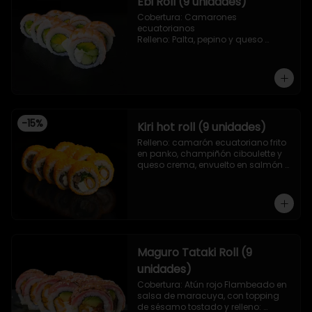
Ebi Roll (9 unidades)
Cobertura: Camarones 
ecuatorianos

Relleno: Palta, pepino y queso 
crema
-
15
%
Kiri hot roll (9 unidades)
Relleno: camarón ecuatoriano frito 
en panko, champiñón ciboulette y 
queso crema, envuelto en salmón 
frito en panko.
Maguro Tataki Roll (9
unidades)
Cobertura: Atún rojo Flambeado en 
salsa de maracuya, con topping 
de sésamo tostado y relleno: 