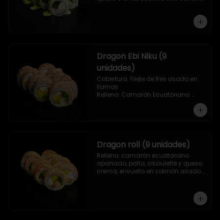
Dragon Ebi Niku (9
unidades)
Cobertura: Filete de Res asado en 
llamas

Relleno: Camarón Ecuatoriano 
rebosado en Tempura, palta, 
cebollín y queso crema.
Dragon roll (9 unidades)
Relleno: camarón ecuatoriano 
apanado, palta, ciboulette y queso 
crema, envuelto en salmón asado 
a las llamas.