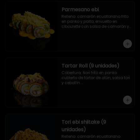
Parmesano ebi
Relleno: camarón ecuatoriano frito 
en panko y palta, envuelto en 
ciboulette con salsa de camarón y 
queso parmesano.
Tartar Roll (9 unidades)
Cobertura: Nori frito en panko 
cubierto de tartar de atún, salsa tori 
y cebollín.

Relleno: Camarón apanado y 
palta.
Tori ebi shiitake (9
unidades)
Relleno: camarón ecuatoriano 