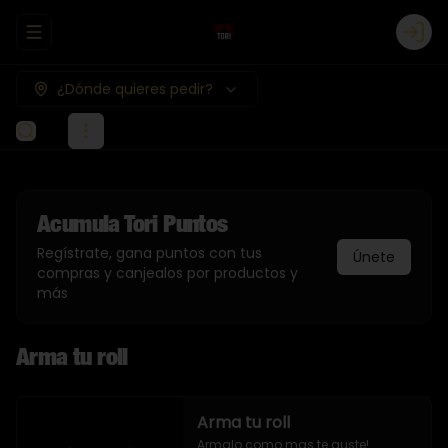
Abrir menu de navegación
Logi
¿Dónde quieres pedir?
Acumula
Tori Puntos
Regístrate, gana puntos con tus
Únete
compras y canjealos por productos y
más
Arma tu roll
Arma tu roll
Armalo como mas te guste!
