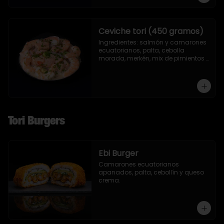
Ceviche tori (450 gramos)
Ingredientes: salmón y camarones 
ecuatorianos, palta, cebolla 
morada, merkén, mix de pimientos 
con un toque de ciboulette y 
cilantro.
Tori Burgers
Ebi Burger
Camarones ecuatorianos 
apanados, palta, cebollín y queso 
crema.