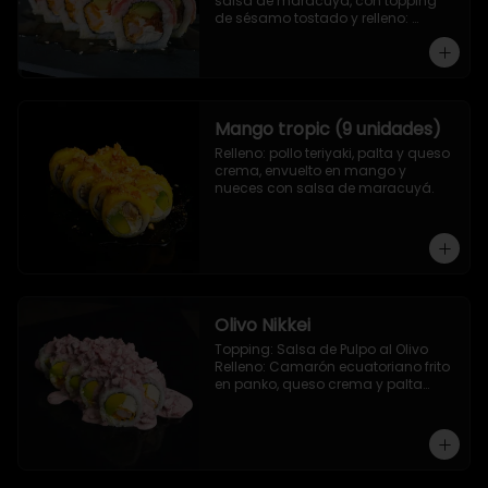
salsa de maracuya, con topping 
de sésamo tostado y relleno: 
Camarón ecuatoriano apanado, 
palta, morron y queso crema
Mango tropic (9 unidades)
Relleno: pollo teriyaki, palta y queso 
crema, envuelto en mango y 
nueces con salsa de maracuyá.
Olivo Nikkei
Topping: Salsa de Pulpo al Olivo

Relleno: Camarón ecuatoriano frito 
en panko, queso crema y palta

9 Piezas