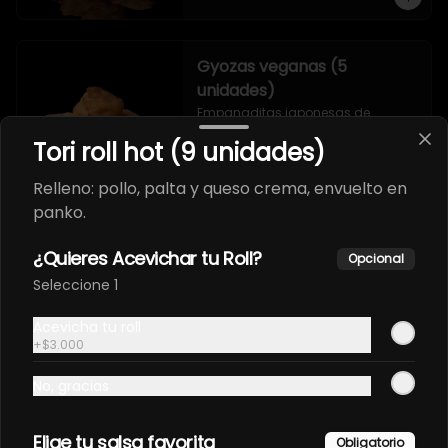
Gyozas veganas (5
unidades)
Empanaditas japonesas de 
verduras.
Tori roll hot (9 unidades)
Relleno: pollo, palta y queso crema, envuelto en
panko.
Sashimi
¿Quieres Acevichar tu Roll?
Opcional
Seleccione 1
Sashimi atún (8 unidades)
Acevicha tu roll
Cortes de filete de atún fresco.
+
$3.000
No, gracias
Elige tu salsa favorita
Obligatorio