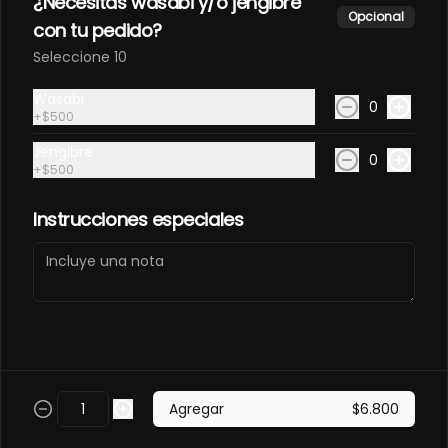
¿Necesitas wasabi y/o jengibre
Takoyaki (7 unidades)
Opcional
con tu pedido?
Bolitas fritas en panko rellenas con 
Seleccione 10
pulpo, camarones ecuatorianos y 
queso crema.
Wasabi
0
+
$500
Jengibre
0
+
$500
Takoyaki Serrano
Instrucciones especiales
Champiñon (7 unidades)
Bolitas fritas en panko rellenas con 
jamón serrano, champiñones y 
queso crema.
Takoyaki Vegetariano (7
unidades)
Agregar
$6.800
Bolitas fritas en panko rellenas con 
champiñones, ciboulette y queso 