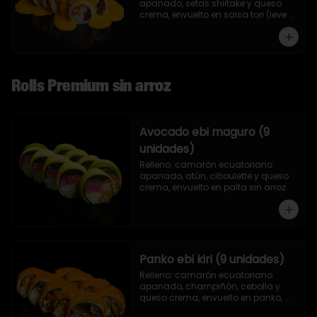
apanado, setas shiitake y queso 
crema, envuelto en salsa tori (leve 
toque de mostaza) y nueces.
Rolls Premium sin arroz
Avocado ebi maguro (9
unidades)
Relleno: camarón ecuatoriano 
apanado, atún, ciboulette y queso 
crema, envuelto en palta sin arroz.
Panko ebi kiri (9 unidades)
Relleno: camarón ecuatoriano 
apanado, champiñón, cebolla y 
queso crema, envuelto en panko, 
sin arroz.