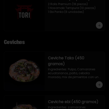
2 Rolls Premium (18 piezas)

1 Hosomaki Tempura (10 piezas)

1 Ebi Panko (6 unidades)
Ceviches
Ceviche Tako (450
gramos)
Ingredientes: Pulpo, Camarones 
ecuatorianos, palta, cebolla 
morada, mix de pimientos con un 
toque de ciboulette, merkén, cilantro 
y leche de tigre.
Ceviche ebi (450 gramos)
Ingredientes: camarones 