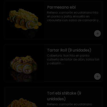
Parmesano ebi
Relleno: camarón ecuatoriano frito 
en panko y palta, envuelto en 
ciboulette con salsa de camarón y 
queso parmesano.
Tartar Roll (9 unidades)
Cobertura: Nori frito en panko 
cubierto de tartar de atún, salsa tori 
y cebollín.

Relleno: Camarón apanado y 
palta.
Tori ebi shiitake (9
unidades)
Relleno: camarón ecuatoriano 