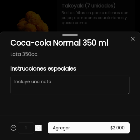
Takoyaki (7 unidades)
Bolitas fritas en panko rellenas con 
pulpo, camarones ecuatorianos y 
queso crema.
Coca-cola Normal 350 ml
Lata 350cc.
Takoyaki Serrano
Instrucciones especiales
Champiñon (7 unidades)
Bolitas fritas en panko rellenas con 
jamón serrano, champiñones y 
queso crema.
Takoyaki Vegetariano (7
unidades)
Agregar
$2.000
Bolitas fritas en panko rellenas con 
champiñones, ciboulette y queso 