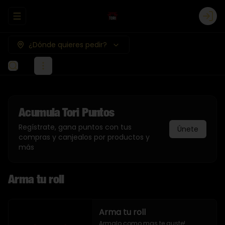
Abrir menu de navegación
Logi
¿Dónde quieres pedir?
Acumula
Tori Puntos
Regístrate, gana puntos con tus
Únete
compras y canjealos por productos y
más
Arma tu roll
Arma tu roll
Armalo como mas te guste!
