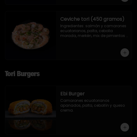
Ceviche tori (450 gramos)
Ingredientes: salmón y camarones 
ecuatorianos, palta, cebolla 
morada, merkén, mix de pimientos 
con un toque de ciboulette y 
cilantro.
Tori Burgers
Ebi Burger
Camarones ecuatorianos 
apanados, palta, cebollín y queso 
crema.