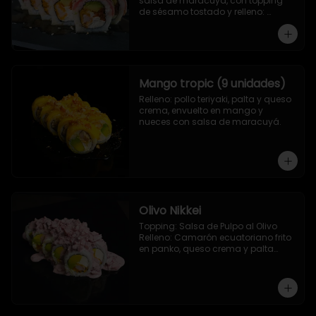
salsa de maracuya, con topping 
de sésamo tostado y relleno: 
Camarón ecuatoriano apanado, 
palta, morron y queso crema
Mango tropic (9 unidades)
Relleno: pollo teriyaki, palta y queso 
crema, envuelto en mango y 
nueces con salsa de maracuyá.
Olivo Nikkei
Topping: Salsa de Pulpo al Olivo

Relleno: Camarón ecuatoriano frito 
en panko, queso crema y palta

9 Piezas