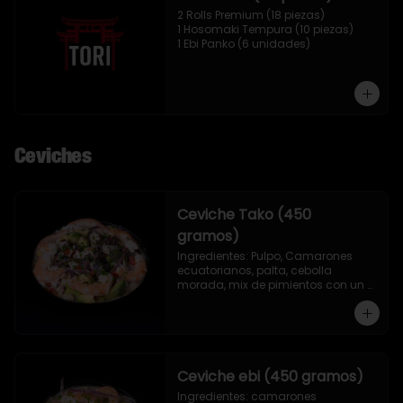
2 Rolls Premium (18 piezas)

1 Hosomaki Tempura (10 piezas)

1 Ebi Panko (6 unidades)
Ceviches
Ceviche Tako (450
gramos)
Ingredientes: Pulpo, Camarones 
ecuatorianos, palta, cebolla 
morada, mix de pimientos con un 
toque de ciboulette, merkén, cilantro 
y leche de tigre.
Ceviche ebi (450 gramos)
Ingredientes: camarones 