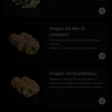
Dragon Ebi Niku (9
unidades)
Cobertura: Filete de Res asado en 
llamas

Relleno: Camarón Ecuatoriano 
rebosado en Tempura, palta, 
cebollín y queso crema.
Dragon roll (9 unidades)
Relleno: camarón ecuatoriano 
apanado, palta, ciboulette y queso 
crema, envuelto en salmón asado 
a las llamas.