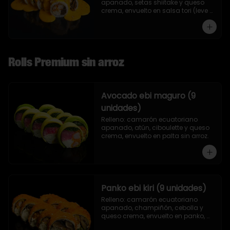
apanado, setas shiitake y queso 
crema, envuelto en salsa tori (leve 
toque de mostaza) y nueces.
Rolls Premium sin arroz
Avocado ebi maguro (9
unidades)
Relleno: camarón ecuatoriano 
apanado, atún, ciboulette y queso 
crema, envuelto en palta sin arroz.
Panko ebi kiri (9 unidades)
Relleno: camarón ecuatoriano 
apanado, champiñón, cebolla y 
queso crema, envuelto en panko, 
sin arroz.