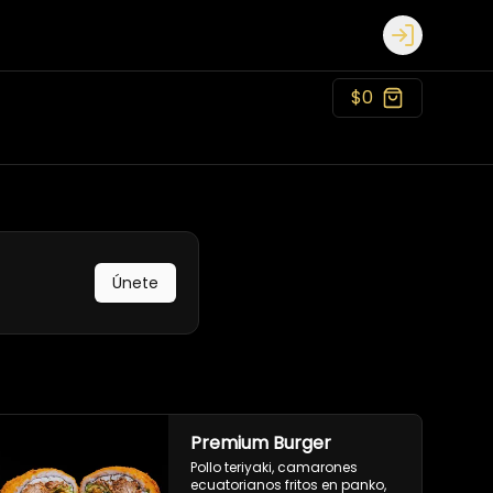
Login
$0
Únete
Premium Burger
Pollo teriyaki, camarones 
ecuatorianos fritos en panko, 