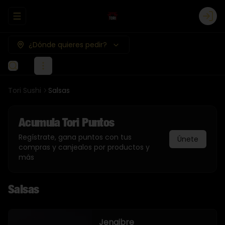
Abrir menu de navegación
Logi
¿Dónde quieres pedir?
Tori Sushi
Salsas
Acumula
Tori Puntos
Regístrate, gana puntos con tus
Únete
compras y canjealos por productos y
más
Salsas
Jengibre