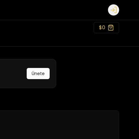
Login
$0
Únete