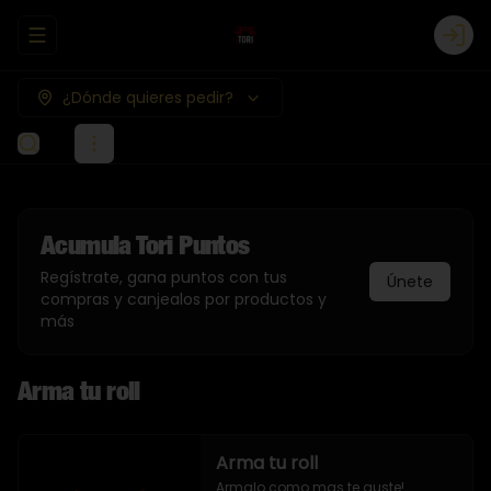
Abrir menu de navegación
Logi
¿Dónde quieres pedir?
Acumula
Tori Puntos
Regístrate, gana puntos con tus
Únete
compras y canjealos por productos y
más
Arma tu roll
Arma tu roll
Armalo como mas te guste!
