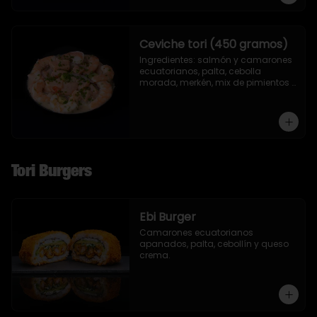
Ceviche tori (450 gramos)
Ingredientes: salmón y camarones 
ecuatorianos, palta, cebolla 
morada, merkén, mix de pimientos 
con un toque de ciboulette y 
cilantro.
Tori Burgers
Ebi Burger
Camarones ecuatorianos 
apanados, palta, cebollín y queso 
crema.