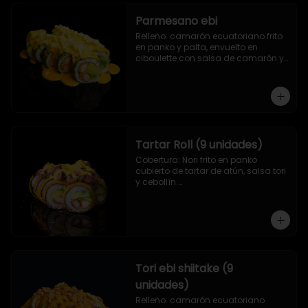
Parmesano ebi
Relleno: camarón ecuatoriano frito 
en panko y palta, envuelto en 
ciboulette con salsa de camarón y 
queso parmesano.
Tartar Roll (9 unidades)
Cobertura: Nori frito en panko 
cubierto de tartar de atún, salsa tori 
y cebollín.

Relleno: Camarón apanado y 
palta.
Tori ebi shiitake (9
unidades)
Relleno: camarón ecuatoriano 