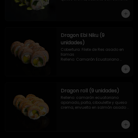
Dragon Ebi Niku (9
unidades)
Cobertura: Filete de Res asado en 
llamas

Relleno: Camarón Ecuatoriano 
rebosado en Tempura, palta, 
cebollín y queso crema.
Dragon roll (9 unidades)
Relleno: camarón ecuatoriano 
apanado, palta, ciboulette y queso 
crema, envuelto en salmón asado 
a las llamas.