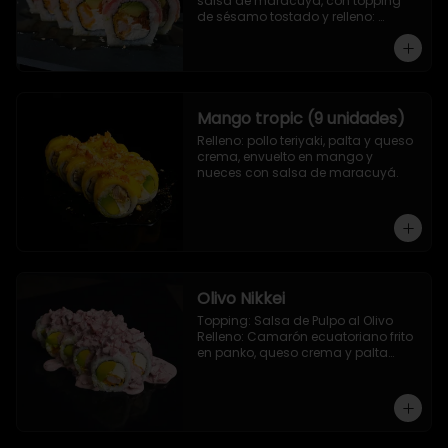
salsa de maracuya, con topping 
de sésamo tostado y relleno: 
Camarón ecuatoriano apanado, 
palta, morron y queso crema
Mango tropic (9 unidades)
Relleno: pollo teriyaki, palta y queso 
crema, envuelto en mango y 
nueces con salsa de maracuyá.
Olivo Nikkei
Topping: Salsa de Pulpo al Olivo

Relleno: Camarón ecuatoriano frito 
en panko, queso crema y palta

9 Piezas