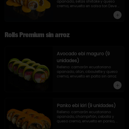
apanado, setas shiitake y queso 
crema, envuelto en salsa tori (leve 
toque de mostaza) y nueces.
Rolls Premium sin arroz
Avocado ebi maguro (9
unidades)
Relleno: camarón ecuatoriano 
apanado, atún, ciboulette y queso 
crema, envuelto en palta sin arroz.
Panko ebi kiri (9 unidades)
Relleno: camarón ecuatoriano 
apanado, champiñón, cebolla y 
queso crema, envuelto en panko, 
sin arroz.