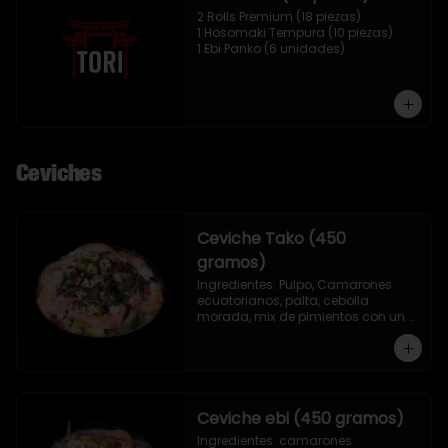
2 Rolls Premium (18 piezas)

1 Hosomaki Tempura (10 piezas)

1 Ebi Panko (6 unidades)
Ceviches
Ceviche Tako (450
gramos)
Ingredientes: Pulpo, Camarones 
ecuatorianos, palta, cebolla 
morada, mix de pimientos con un 
toque de ciboulette, merkén, cilantro 
y leche de tigre.
Ceviche ebi (450 gramos)
Ingredientes: camarones 