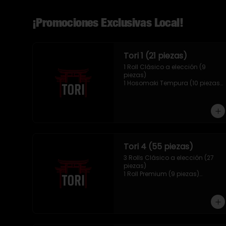
¡Promociones Exclusivas Local!
Tori 1 (21 piezas)
1 Roll Clásico a elección (9 
piezas)

1 Hosomaki Tempura (10 piezas)

1 Mix Nigiris (2 unidades)
Tori 4 (55 piezas)
3 Rolls Clásico a elección (27 
piezas)

1 Roll Premium (9 piezas)

1 Hosomaki Tempura (10 piezas)

1 Tori Panko (4 unidades)

1 Mix Gyozas (5 unidades)