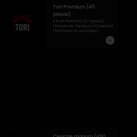
Tori Premium (45
piezas)
3 Rolls Premium (27 piezas)

1 Hosomaki Tempura (10 piezas)

1 Ebi Panko (4 unidades)

1 Mix Nigiri (4 unidades)
Ceviche maguro (450