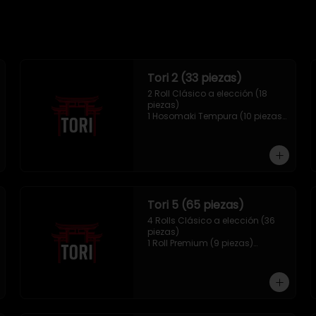
Tori 2 (33 piezas)
2 Roll Clásico a elección (18 
piezas)

1 Hosomaki Tempura (10 piezas)

1 Mix Gyozas (5 unidades)
Tori 5 (65 piezas)
4 Rolls Clásico a elección (36 
piezas)

1 Roll Premium (9 piezas)

1 Hosomaki Tempura (10 piezas)

1 sake Panko (5 unidades)

1 Mix Gyozas (5 unidades)