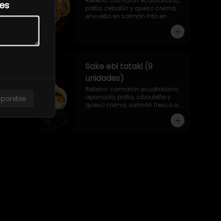
Relleno: camarón ecuatoriano, 
les
palta, cebollín y queso crema, 
envuelto en salmón frito en 
panko sin arroz.
Sake ebi tataki (9
unidades)
Relleno: camarón ecuatoriano 
apanado, palta, ciboulette y 
sponible
queso crema, salmón fresco sin 
arroz, asado en llamas.