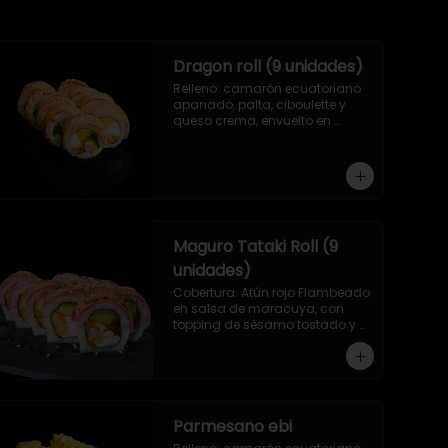
Dragon roll (9 unidades)
Relleno: camarón ecuatoriano 
apanado, palta, ciboulette y 
queso crema, envuelto en 
salmón asado a las llamas.
Maguro Tataki Roll (9
unidades)
Cobertura: Atún rojo Flambeado 
en salsa de maracuya, con 
topping de sésamo tostado y 
relleno: Camarón ecuatoriano 
apanado, palta, morron y 
queso crema
Parmesano ebi