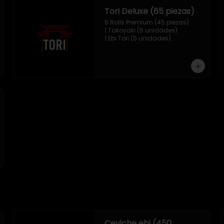
Tori Deluxe (65 piezas)
5 Rolls Premium (45 piezas)

1 Takoyaki (5 unidades)

1 Ebi Tori (5 unidades)

1 Mix Nigiri (10 unidades)
Ceviche ebi (450