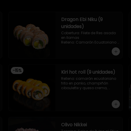
Dragon Ebi Niku (9
unidades)
Cobertura: Filete de Res asado 
en llamas

Relleno: Camarón Ecuatoriano 
rebosado en Tempura, palta, 
cebollín y queso crema.
-
15
%
Kiri hot roll (9 unidades)
Relleno: camarón ecuatoriano 
frito en panko, champiñón 
ciboulette y queso crema, 
envuelto en salmón frito en 
panko.
Olivo Nikkei