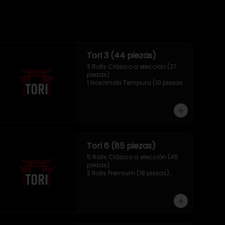
Tori 3 (44 piezas)
3 Rolls Clásico a elección (27 
piezas)

1 Hosomaki Tempura (10 piezas)

1 Mix Gyozas (5 unidades)

1 Mix Nigiri (2 unidades)
Tori 6 (85 piezas)
5 Rolls Clásico a elección (45 
piezas)

2 Rolls Premium (18 piezas)

1 Hosomaki Tempura (10 piezas)

1 Ebi Panko (6 unidades)

1 Mix Nigiri (6 unidades)