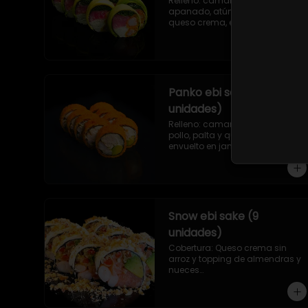
Relleno: camarón ecuatoriano 
apanado, atún, ciboulette y 
queso crema, envuelto en palta 
sin arroz.
Panko ebi serrano (9
unidades)
Relleno: camarón ecuatoriano, 
pollo, palta y queso crema, 
envuelto en jamón serrano frito 
en panko sin arroz.
Snow ebi sake (9
unidades)
Cobertura: Queso crema sin 
arroz y topping de almendras y 
nueces

Relleno: Camarón ecuatoriano, 
salmón, palta y morrón 
tempura.