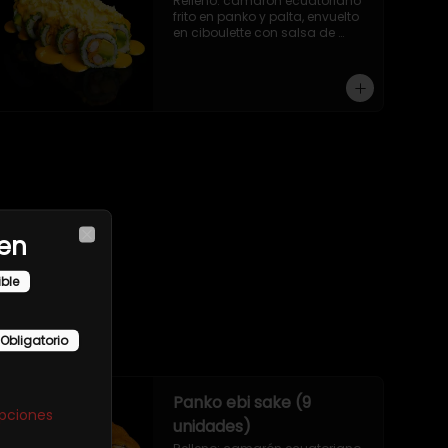
Relleno: camarón ecuatoriano 
frito en panko y palta, envuelto 
en ciboulette con salsa de 
camarón y queso parmesano.
en
Close
ible
Obligatorio
Panko ebi sake (9
opciones
unidades)