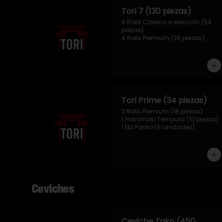
Tori 7 (130 piezas)
6 Rolls Clásico a elección (54 
piezas)

4 Rolls Premium (36 piezas)

2 Hosomaki Tempura (20 
piezas)

1 Ebi Panko (10 unidades)

1 Mix Nigiri (10 unidades)
Tori Prime (34 piezas)
2 Rolls Premium (18 piezas)

1 Hosomaki Tempura (10 piezas)

1 Ebi Panko (6 unidades)
Ceviches
Ceviche Tako (450