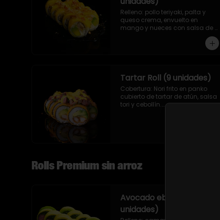
unidades)
Relleno: pollo teriyaki, palta y 
queso crema, envuelto en 
mango y nueces con salsa de 
maracuyá.
Tartar Roll (9 unidades)
Cobertura: Nori frito en panko 
cubierto de tartar de atún, salsa 
tori y cebollín.

Relleno: Camarón apanado y 
palta.
Rolls Premium sin arroz
Avocado ebi maguro (9
unidades)