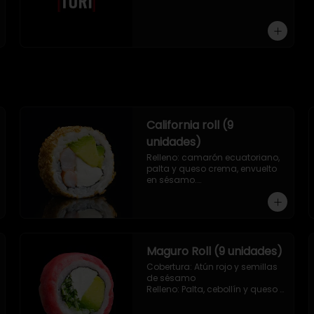
9 piezas
California roll (9
unidades)
Relleno: camarón ecuatoriano, 
palta y queso crema, envuelto 
en sésamo.

.
Maguro Roll (9 unidades)
Cobertura: Atún rojo y semillas 
de sésamo

Relleno: Palta, cebollín y queso 
crema.