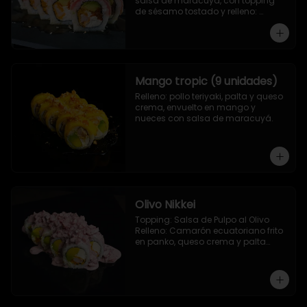
salsa de maracuya, con topping 
de sésamo tostado y relleno: 
Camarón ecuatoriano apanado, 
palta, morron y queso crema
Mango tropic (9 unidades)
Relleno: pollo teriyaki, palta y queso 
crema, envuelto en mango y 
nueces con salsa de maracuyá.
Olivo Nikkei
Topping: Salsa de Pulpo al Olivo

Relleno: Camarón ecuatoriano frito 
en panko, queso crema y palta

9 Piezas