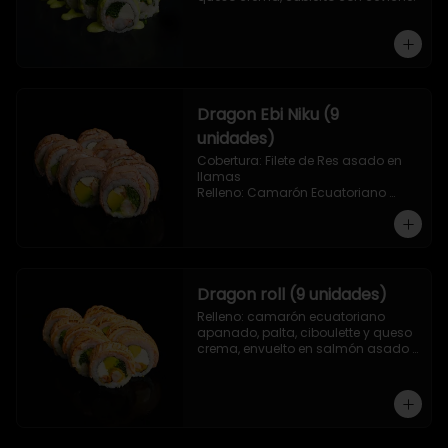
Dragon Ebi Niku (9
unidades)
Cobertura: Filete de Res asado en 
llamas

Relleno: Camarón Ecuatoriano 
rebosado en Tempura, palta, 
cebollín y queso crema.
Dragon roll (9 unidades)
Relleno: camarón ecuatoriano 
apanado, palta, ciboulette y queso 
crema, envuelto en salmón asado 
a las llamas.