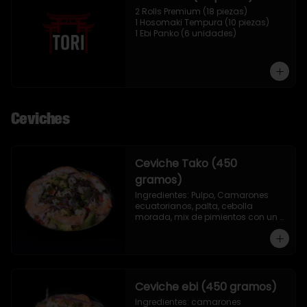
2 Rolls Premium (18 piezas)

1 Hosomaki Tempura (10 piezas)

1 Ebi Panko (6 unidades)
Ceviches
Ceviche Tako (450
gramos)
Ingredientes: Pulpo, Camarones 
ecuatorianos, palta, cebolla 
morada, mix de pimientos con un 
toque de ciboulette, merkén, cilantro 
y leche de tigre.
Ceviche ebi (450 gramos)
Ingredientes: camarones 