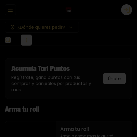
Abrir menu de navegación
Logi
¿Dónde quieres pedir?
Acumula
Tori Puntos
Regístrate, gana puntos con tus
Únete
compras y canjealos por productos y
más
Arma tu roll
Arma tu roll
Armalo como mas te guste!
