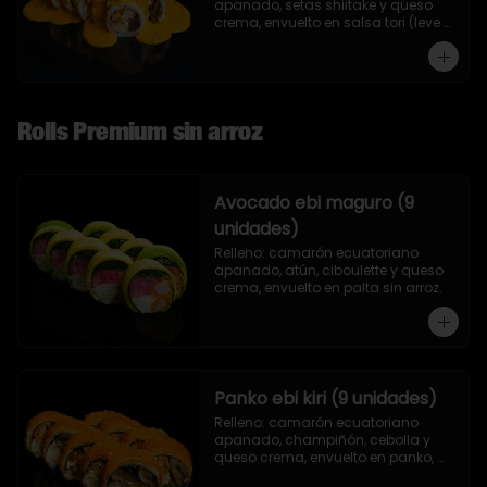
apanado, setas shiitake y queso 
crema, envuelto en salsa tori (leve 
toque de mostaza) y nueces.
Rolls Premium sin arroz
Avocado ebi maguro (9
unidades)
Relleno: camarón ecuatoriano 
apanado, atún, ciboulette y queso 
crema, envuelto en palta sin arroz.
Panko ebi kiri (9 unidades)
Relleno: camarón ecuatoriano 
apanado, champiñón, cebolla y 
queso crema, envuelto en panko, 
sin arroz.