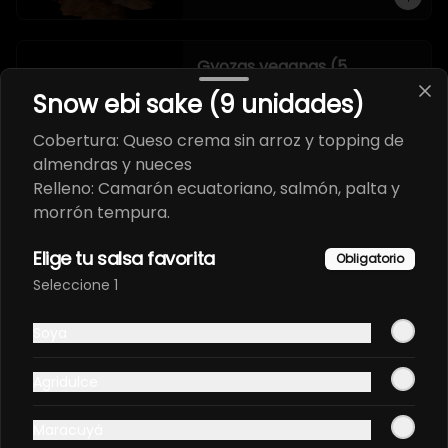
Gyozas veganas (5
unidades)
Snow ebi sake (9 unidades)
Empanaditas japonesas de 
verduras.
Cobertura: Queso crema sin arroz y topping de
almendras y nueces
Relleno: Camarón ecuatoriano, salmón, palta y
morrón tempura.
Sashimi
Elige tu salsa favorita
Obligatorio
Seleccione 1
Sashimi atún (8 unidades)
Soya
Cortes de filete de atún fresco.
Agridulce
Maracuyá