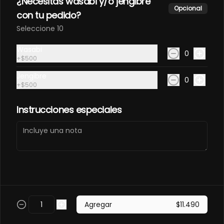
¿Necesitas wasabi y/o jengibre
Takoyaki (7 unidades)
Opcional
con tu pedido?
Bolitas fritas en panko rellenas con 
Seleccione 10
pulpo, camarones ecuatorianos y 
queso crema.
Wasabi
0
+
$500
Jengibre
0
+
$500
Takoyaki Serrano
Instrucciones especiales
Champiñon (7 unidades)
Bolitas fritas en panko rellenas con 
jamón serrano, champiñones y 
queso crema.
Takoyaki Vegetariano (7
unidades)
Agregar
$11.490
Bolitas fritas en panko rellenas con 
champiñones, ciboulette y queso 