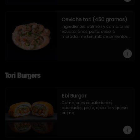
Ceviche tori (450 gramos)
Ingredientes: salmón y camarones 
ecuatorianos, palta, cebolla 
morada, merkén, mix de pimientos 
con un toque de ciboulette y 
cilantro.
Tori Burgers
Ebi Burger
Camarones ecuatorianos 
apanados, palta, cebollín y queso 
crema.