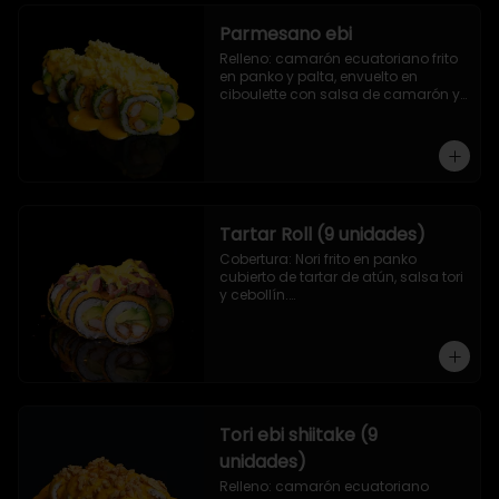
Parmesano ebi
Relleno: camarón ecuatoriano frito 
en panko y palta, envuelto en 
ciboulette con salsa de camarón y 
queso parmesano.
Tartar Roll (9 unidades)
Cobertura: Nori frito en panko 
cubierto de tartar de atún, salsa tori 
y cebollín.

Relleno: Camarón apanado y 
palta.
Tori ebi shiitake (9
unidades)
Relleno: camarón ecuatoriano 