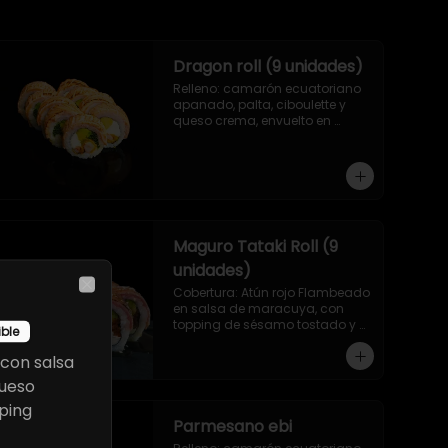
Dragon roll (9 unidades)
Relleno: camarón ecuatoriano 
apanado, palta, ciboulette y 
queso crema, envuelto en 
salmón asado a las llamas.
Maguro Tataki Roll (9
unidades)
Cobertura: Atún rojo Flambeado 
Close
en salsa de maracuya, con 
topping de sésamo tostado y 
ible
relleno: Camarón ecuatoriano 
apanado, palta, morron y 
con salsa
queso crema
queso
ping
Parmesano ebi