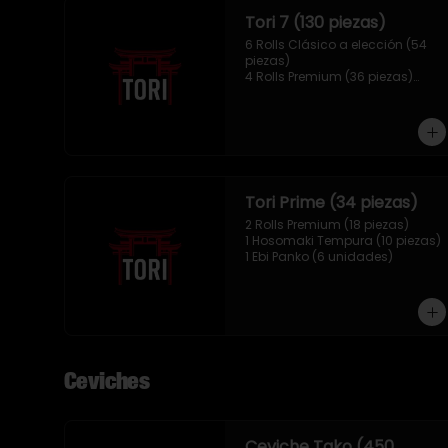
Tori 7 (130 piezas)
6 Rolls Clásico a elección (54 
piezas)

4 Rolls Premium (36 piezas)

2 Hosomaki Tempura (20 
piezas)

1 Ebi Panko (10 unidades)

1 Mix Nigiri (10 unidades)
Tori Prime (34 piezas)
2 Rolls Premium (18 piezas)

1 Hosomaki Tempura (10 piezas)

1 Ebi Panko (6 unidades)
Ceviches
Ceviche Tako (450