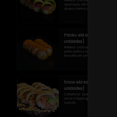
Relleno: camarón ecuatoriano 
apanado, atún, ciboulette y 
queso crema, envuelto en palta 
sin arroz.
Panko ebi serrano (9
unidades)
Relleno: camarón ecuatoriano, 
pollo, palta y queso crema, 
envuelto en jamón serrano frito 
en panko sin arroz.
Snow ebi sake (9
unidades)
Cobertura: Queso crema sin 
arroz y topping de almendras y 
nueces

Relleno: Camarón ecuatoriano, 
salmón, palta y morrón 
tempura.