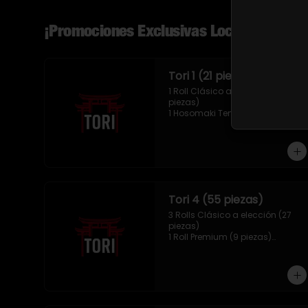
¡Promociones Exclusivas Local!
Tori 1 (21 piezas)
1 Roll Clásico a elección (9 
piezas)

1 Hosomaki Tempura (10 piezas)

1 Mix Nigiris (2 unidades)
Tori 4 (55 piezas)
3 Rolls Clásico a elección (27 
piezas)

1 Roll Premium (9 piezas)

1 Hosomaki Tempura (10 piezas)

1 Tori Panko (4 unidades)

1 Mix Gyozas (5 unidades)