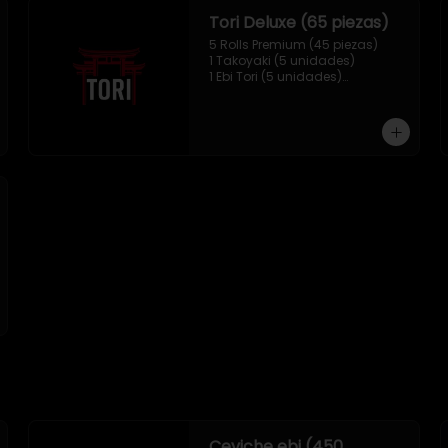
Tori Deluxe (65 piezas)
5 Rolls Premium (45 piezas)

1 Takoyaki (5 unidades)

1 Ebi Tori (5 unidades)

1 Mix Nigiri (10 unidades)
Ceviche ebi (450