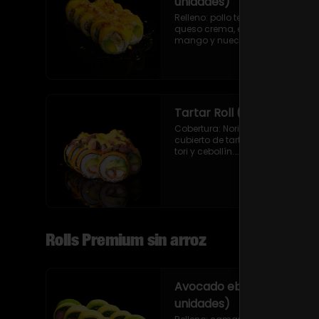
unidades)
Relleno: pollo teriyaki, palta y 
queso crema, envuelto en 
mango y nueces con salsa de 
maracuyá.
Tartar Roll (9 unidades)
Cobertura: Nori frito en panko 
cubierto de tartar de atún, salsa 
tori y cebollín.

Relleno: Camarón apanado y 
palta.
Rolls Premium sin arroz
Avocado ebi maguro (9
unidades)