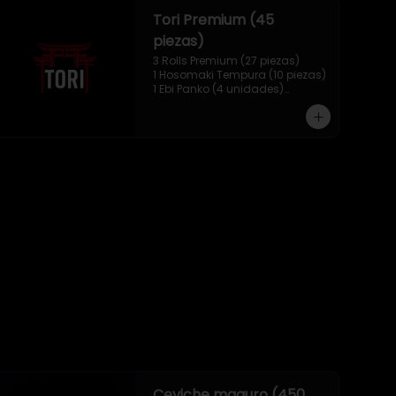
Tori Premium (45
piezas)
3 Rolls Premium (27 piezas)

1 Hosomaki Tempura (10 piezas)

1 Ebi Panko (4 unidades)

1 Mix Nigiri (4 unidades)
Ceviche maguro (450