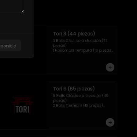
Tori 3 (44 piezas)
3 Rolls Clásico a elección (27 
sponible
piezas)

1 Hosomaki Tempura (10 piezas)

1 Mix Gyozas (5 unidades)

1 Mix Nigiri (2 unidades)
Tori 6 (85 piezas)
5 Rolls Clásico a elección (45 
piezas)

2 Rolls Premium (18 piezas)

1 Hosomaki Tempura (10 piezas)

1 Ebi Panko (6 unidades)

1 Mix Nigiri (6 unidades)