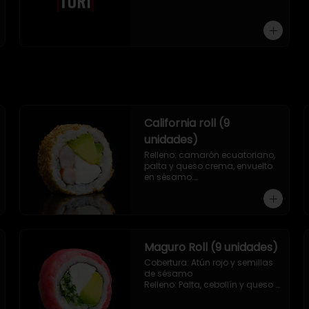
9 piezas
California roll (9
unidades)
Relleno: camarón ecuatoriano, 
palta y queso crema, envuelto 
en sésamo.

.
Maguro Roll (9 unidades)
Cobertura: Atún rojo y semillas 
de sésamo

Relleno: Palta, cebollín y queso 
crema.