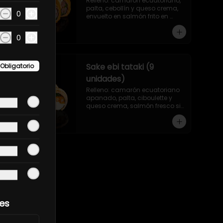
Relleno: camarón ecuatoriano, 
palta, cebollín y queso crema, 
0
envuelto en salmón frito en 
panko sin arroz.
0
Sake ebi tataki (9
Obligatorio
unidades)
Relleno: camarón ecuatoriano 
apanado, palta, ciboulette y 
queso crema, salmón fresco sin 
arroz, asado en llamas.
les