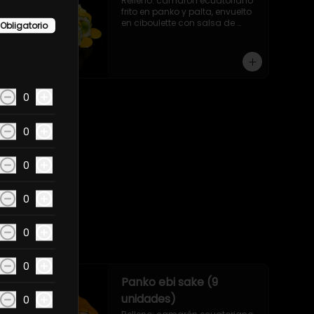
Relleno: camarón ecuatoriano 
frito en panko y palta, envuelto 
en ciboulette con salsa de 
Obligatorio
camarón y queso parmesano.
0
0
0
0
0
0
Panko ebi sake (9
unidades)
0