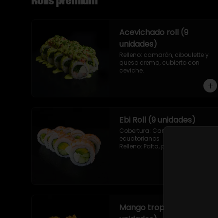
Rolls premium
Acevichado roll (9
unidades)
Relleno: camarón, ciboulette y 
queso crema, cubierto con 
ceviche.
Ebi Roll (9 unidades)
Cobertura: Camarones 
ecuatorianos

Relleno: Palta, pepino y queso 
crema
Mango tropic (9