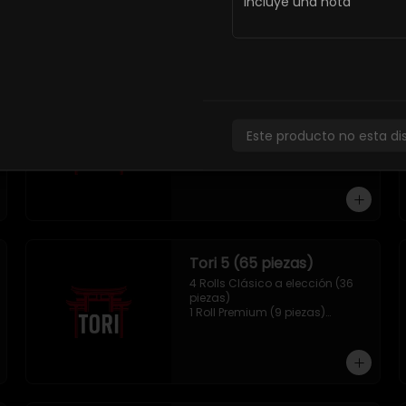
Tori 2 (33 piezas)
2 Roll Clásico a elección (18 
Este producto no esta di
piezas)

1 Hosomaki Tempura (10 piezas)

1 Mix Gyozas (5 unidades)
Tori 5 (65 piezas)
4 Rolls Clásico a elección (36 
piezas)

1 Roll Premium (9 piezas)

1 Hosomaki Tempura (10 piezas)

1 sake Panko (5 unidades)

1 Mix Gyozas (5 unidades)