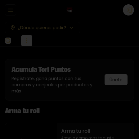
Abrir menu de navegación
Logi
¿Dónde quieres pedir?
Acumula
Tori Puntos
Regístrate, gana puntos con tus
Únete
compras y canjealos por productos y
más
Arma tu roll
Arma tu roll
Armalo como mas te guste!
