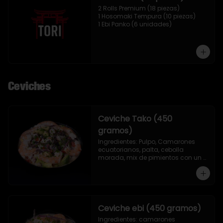
2 Rolls Premium (18 piezas)

1 Hosomaki Tempura (10 piezas)

1 Ebi Panko (6 unidades)
Ceviches
Ceviche Tako (450
gramos)
Ingredientes: Pulpo, Camarones 
ecuatorianos, palta, cebolla 
morada, mix de pimientos con un 
toque de ciboulette, merkén, cilantro 
y leche de tigre.
Ceviche ebi (450 gramos)
Ingredientes: camarones 