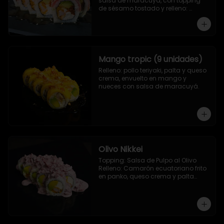
salsa de maracuya, con topping 
de sésamo tostado y relleno: 
Camarón ecuatoriano apanado, 
palta, morron y queso crema
Mango tropic (9 unidades)
Relleno: pollo teriyaki, palta y queso 
crema, envuelto en mango y 
nueces con salsa de maracuyá.
Olivo Nikkei
Topping: Salsa de Pulpo al Olivo

Relleno: Camarón ecuatoriano frito 
en panko, queso crema y palta

9 Piezas