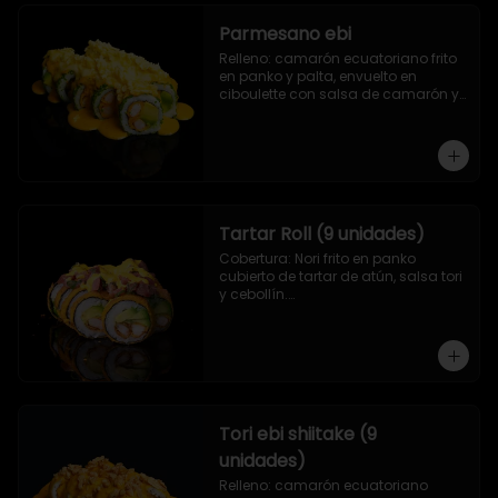
Parmesano ebi
Relleno: camarón ecuatoriano frito 
en panko y palta, envuelto en 
ciboulette con salsa de camarón y 
queso parmesano.
Tartar Roll (9 unidades)
Cobertura: Nori frito en panko 
cubierto de tartar de atún, salsa tori 
y cebollín.

Relleno: Camarón apanado y 
palta.
Tori ebi shiitake (9
unidades)
Relleno: camarón ecuatoriano 