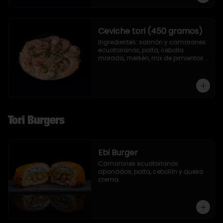
Ceviche tori (450 gramos)
Ingredientes: salmón y camarones 
ecuatorianos, palta, cebolla 
morada, merkén, mix de pimientos 
con un toque de ciboulette y 
cilantro.
Tori Burgers
Ebi Burger
Camarones ecuatorianos 
apanados, palta, cebollín y queso 
crema.