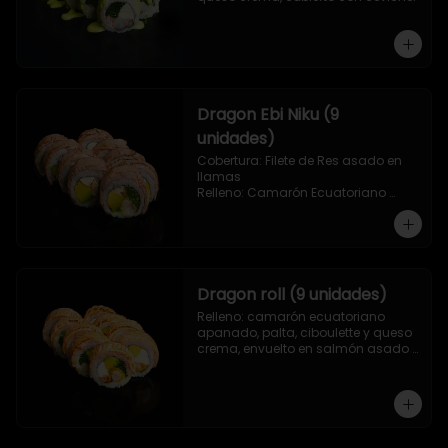
Dragon Ebi Niku (9
unidades)
Cobertura: Filete de Res asado en 
llamas

Relleno: Camarón Ecuatoriano 
rebosado en Tempura, palta, 
cebollín y queso crema.
Dragon roll (9 unidades)
Relleno: camarón ecuatoriano 
apanado, palta, ciboulette y queso 
crema, envuelto en salmón asado 
a las llamas.