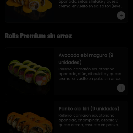
apanado, setas shiitake y queso 
crema, envuelto en salsa tori (leve 
toque de mostaza) y nueces.
Rolls Premium sin arroz
Avocado ebi maguro (9
unidades)
Relleno: camarón ecuatoriano 
apanado, atún, ciboulette y queso 
crema, envuelto en palta sin arroz.
Panko ebi kiri (9 unidades)
Relleno: camarón ecuatoriano 
apanado, champiñón, cebolla y 
queso crema, envuelto en panko, 
sin arroz.