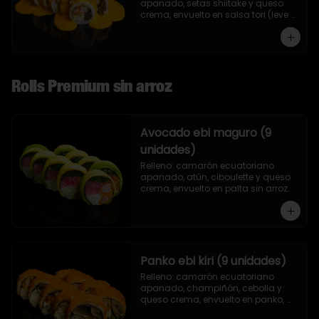
apanado, setas shiitake y queso 
crema, envuelto en salsa tori (leve 
toque de mostaza) y nueces.
Rolls Premium sin arroz
Avocado ebi maguro (9
unidades)
Relleno: camarón ecuatoriano 
apanado, atún, ciboulette y queso 
crema, envuelto en palta sin arroz.
Panko ebi kiri (9 unidades)
Relleno: camarón ecuatoriano 
apanado, champiñón, cebolla y 
queso crema, envuelto en panko, 
sin arroz.