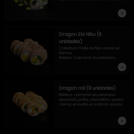
Dragon Ebi Niku (9
unidades)
Cobertura: Filete de Res asado en 
llamas

Relleno: Camarón Ecuatoriano 
rebosado en Tempura, palta, 
cebollín y queso crema.
Dragon roll (9 unidades)
Relleno: camarón ecuatoriano 
apanado, palta, ciboulette y queso 
crema, envuelto en salmón asado 
a las llamas.