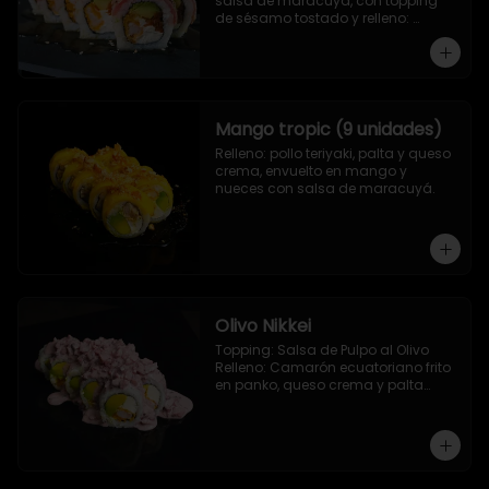
salsa de maracuya, con topping 
de sésamo tostado y relleno: 
Camarón ecuatoriano apanado, 
palta, morron y queso crema
Mango tropic (9 unidades)
Relleno: pollo teriyaki, palta y queso 
crema, envuelto en mango y 
nueces con salsa de maracuyá.
Olivo Nikkei
Topping: Salsa de Pulpo al Olivo

Relleno: Camarón ecuatoriano frito 
en panko, queso crema y palta

9 Piezas