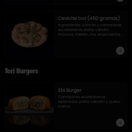
Ceviche tori (450 gramos)
Ingredientes: salmón y camarones 
ecuatorianos, palta, cebolla 
morada, merkén, mix de pimientos 
con un toque de ciboulette y 
cilantro.
Tori Burgers
Ebi Burger
Camarones ecuatorianos 
apanados, palta, cebollín y queso 
crema.