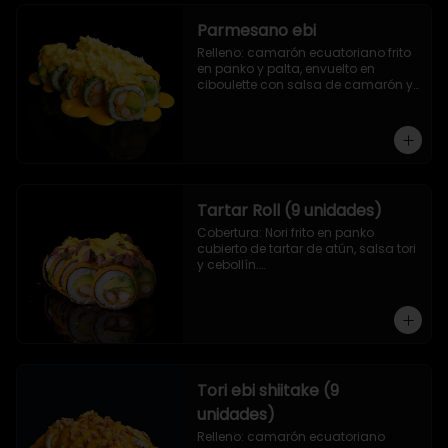
Parmesano ebi
Relleno: camarón ecuatoriano frito 
en panko y palta, envuelto en 
ciboulette con salsa de camarón y 
queso parmesano.
Tartar Roll (9 unidades)
Cobertura: Nori frito en panko 
cubierto de tartar de atún, salsa tori 
y cebollín.

Relleno: Camarón apanado y 
palta.
Tori ebi shiitake (9
unidades)
Relleno: camarón ecuatoriano 