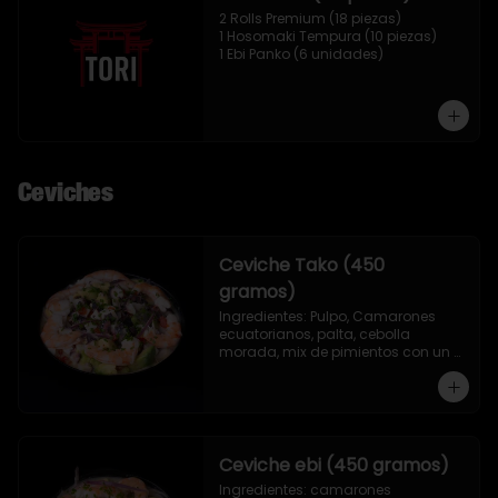
2 Rolls Premium (18 piezas)

1 Hosomaki Tempura (10 piezas)

1 Ebi Panko (6 unidades)
Ceviches
Ceviche Tako (450
gramos)
Ingredientes: Pulpo, Camarones 
ecuatorianos, palta, cebolla 
morada, mix de pimientos con un 
toque de ciboulette, merkén, cilantro 
y leche de tigre.
Ceviche ebi (450 gramos)
Ingredientes: camarones 