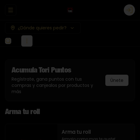
Abrir menu de navegación
Logi
¿Dónde quieres pedir?
Acumula
Tori Puntos
Regístrate, gana puntos con tus
Únete
compras y canjealos por productos y
más
Arma tu roll
Arma tu roll
Armalo como mas te guste!
