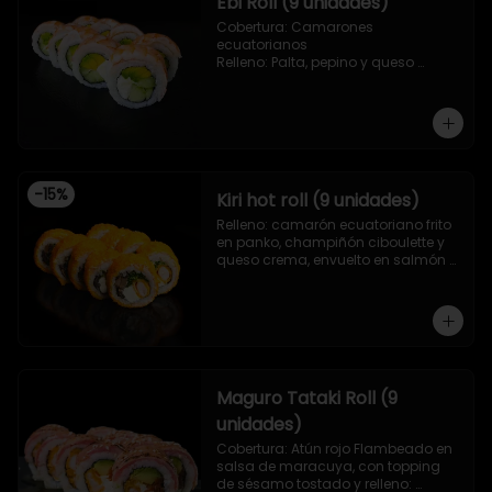
Ebi Roll (9 unidades)
Cobertura: Camarones 
ecuatorianos

Relleno: Palta, pepino y queso 
crema
-
15
%
Kiri hot roll (9 unidades)
Relleno: camarón ecuatoriano frito 
en panko, champiñón ciboulette y 
queso crema, envuelto en salmón 
frito en panko.
Maguro Tataki Roll (9
unidades)
Cobertura: Atún rojo Flambeado en 
salsa de maracuya, con topping 
de sésamo tostado y relleno: 