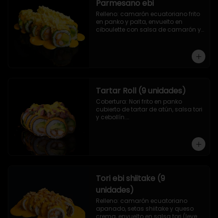
Parmesano ebi
Relleno: camarón ecuatoriano frito 
en panko y palta, envuelto en 
ciboulette con salsa de camarón y 
queso parmesano.
Tartar Roll (9 unidades)
Cobertura: Nori frito en panko 
cubierto de tartar de atún, salsa tori 
y cebollín.

Relleno: Camarón apanado y 
palta.
Tori ebi shiitake (9
unidades)
Relleno: camarón ecuatoriano 
apanado, setas shiitake y queso 
crema, envuelto en salsa tori (leve 