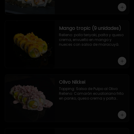
Camarón ecuatoriano apanado, 
palta, morron y queso crema
Mango tropic (9 unidades)
Relleno: pollo teriyaki, palta y queso 
crema, envuelto en mango y 
nueces con salsa de maracuyá.
Olivo Nikkei
Topping: Salsa de Pulpo al Olivo

Relleno: Camarón ecuatoriano frito 
en panko, queso crema y palta

9 Piezas