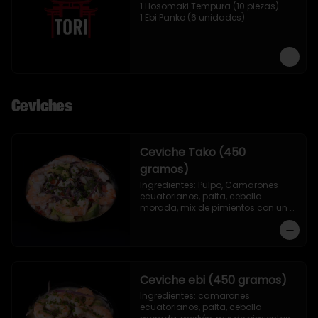
1 Hosomaki Tempura (10 piezas)

1 Ebi Panko (6 unidades)
Ceviches
Ceviche Tako (450
gramos)
Ingredientes: Pulpo, Camarones 
ecuatorianos, palta, cebolla 
morada, mix de pimientos con un 
toque de ciboulette, merkén, cilantro 
y leche de tigre.
Ceviche ebi (450 gramos)
Ingredientes: camarones 
ecuatorianos, palta, cebolla 