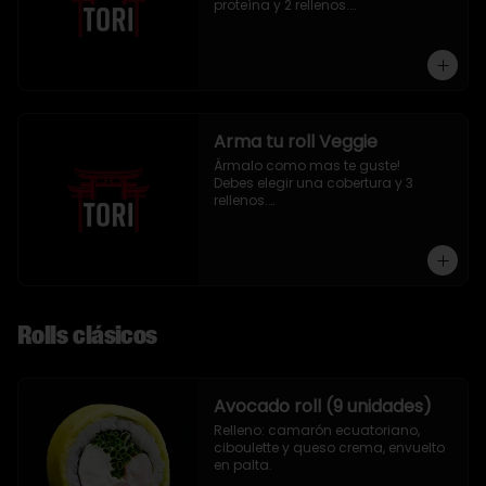
proteína y 2 rellenos.

9 piezas
Arma tu roll Veggie
Ármalo como mas te guste!

Debes elegir una cobertura y 3 
rellenos.

9 piezas
Rolls clásicos
Avocado roll (9 unidades)
Relleno: camarón ecuatoriano, 
ciboulette y queso crema, envuelto 
en palta.