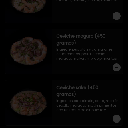
morada, merkén, mix de pimientos 
con un toque de ciboulette y 
cilantro.
Ceviche maguro (450
gramos)
Ingredientes: atún y camarones 
ecuatorianos, palta, cebolla 
morada, merkén, mix de pimientos 
con un toque de ciboulette y 
cilantro.
Ceviche sake (450
gramos)
Ingredientes: salmón, palta, merkén, 
cebolla morada, mix de pimientos 
con un toque de ciboulette y 
cilantro.