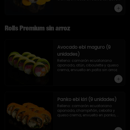
toque de mostaza) y nueces.
Rolls Premium sin arroz
Avocado ebi maguro (9
unidades)
Relleno: camarón ecuatoriano 
apanado, atún, ciboulette y queso 
crema, envuelto en palta sin arroz.
Panko ebi kiri (9 unidades)
Relleno: camarón ecuatoriano 
apanado, champiñón, cebolla y 
queso crema, envuelto en panko, 
sin arroz.