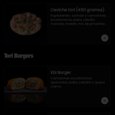
Ceviche tori (450 gramos)
Ingredientes: salmón y camarones 
ecuatorianos, palta, cebolla 
morada, merkén, mix de pimientos 
con un toque de ciboulette y 
cilantro.
Tori Burgers
Ebi Burger
Camarones ecuatorianos 
apanados, palta, cebollín y queso 
crema.