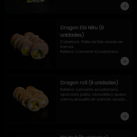
Dragon Ebi Niku (9
unidades)
Cobertura: Filete de Res asado en 
llamas

Relleno: Camarón Ecuatoriano 
rebosado en Tempura, palta, 
cebollín y queso crema.
Dragon roll (9 unidades)
Relleno: camarón ecuatoriano 
apanado, palta, ciboulette y queso 
crema, envuelto en salmón asado 
a las llamas.